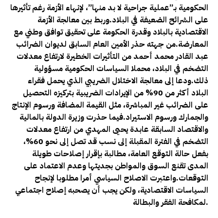
الحكومية بـ”عملية جراحية لا بد منها”، لإنهاء الأزمة رغم تأثيرها
على الشرائح الضعيفة في البلاد.وربط بين معالجة الأزمة
الاقتصادية بالبلاد وقدرة الحكومة على تحقيق توافق وطني مع
المعارضة.من جهته حذر الأمين العام السابق لديوان الضرائب
عبد القادر محمد أحمد من التأثيرات الخطيرة لارتفاع معدلات
التضخم في البلاد، محملا السياسات الحكومية مسؤولية
ذلك.ودعا إلى معالجة الاختلال الضريبي الذي يحمل فقراء
البلاد أكثر من 90% من الإيرادات الضريبية بتركيزه التحصيل
على الضرائب غير المباشرة، مثل القيمة المضافة ورسوم الإنتاج
والجمارك ورسوم الاستيراد.فيما حذرت وزيرة الدولة بالمالية
والاقتصاد السابقة عابدة يحيى المهدي من ارتفاع معدلات
التضخم في الفترة المقبلة إلى نسب قد تصل إلى نحو 60%،
بفعل حالة التوقع العامة، مطالبة بإقرار إصلاحات طويلة
المدى تقنع السوق والمواطن بجديتها وعدم الاعتماد على
التوقعات.واعتبرت الاصلاح السياسي أمرا مطلوبا لإنجاح
السياسات الاقتصادية، ولكن يجب أن يصحبه إصلاح اجتماعي
لمكافحة الفقر والبطالة.