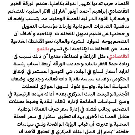
اقتصاد حرب تفاديا لانهيار الدولة بكاملها. مقدم الورقة الخبير
الاقتصادي إبراهيم أحمد أونور أشار إلى الآثار السلبية للتضخم
وإضعافها القوة الشرائية للعملة الوطنية، مما يتسبب بإضعاف
تنافسية الصادرات السودانية وإرباك مؤسسات التمويل
وإحجامها عن تقديم تمويل للقطاعات الإنتاجية.وأضاف أن
التضخم يوجه الموارد البشرية والمالية نحو الأنشطة الخدمية
بعيدا عن القطاعات الإنتاجية التي تسهم
بالنمو
الاقتصادي
، مثل الزراعة والصناعة، معتبرا أن ذلك تسبب في
زيادة حدة الفقر بالبلاد.وحددت الورقة أربعة أسباب رئيسة
لتزايد أسعار السلع في البلاد، هي التوسع المستمر في الإنفاق
الحكومي، وغياب سياسة نقدية ذات فعالية وجدوى، وضعف
السياسة المالية، وتوسع نفوذ السوق الموازي للعملات
الأجنبية.واتهمت البنك المركزي بعدم أدائه مهامه الرئيسية في
وضع السياسات الملائمة لإدارة الكتلة النقدية وضبط معدلات
التضخم، بجانب فشله في إدارة سعر صرف العملة الوطنية
مقابل العملات الأخرى بهدف تحقيق استقرار في سعر العملة
المحلية.واعتبرت أن غياب الرؤية الواضحة وتبني سياسات
خاطئة “يشير إلى فشل البنك المركزي في تحقيق الأهداف