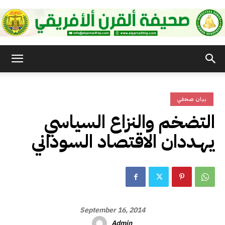
صحيفة
بيان صحفي
القرن
التضخم والنزاع السياسي
يهـددان الاقتصاد السوداني
الأفريقي
September 16, 2014
Admin