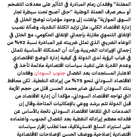
المعلنة” وفقدان زمام المبادرة في التأثير على معدلات التضخم
أو سعر صرف العملة الوطنية “حتى أصبح تحت سيطرة تجار
السوق الموازية”.ولفتت إلى وجود مؤشرات توضح الخلل في
إدارة الاقتصاد الكلي، مثل تزايد الكتلة النقدية، وضآلة نصيب
الإنفاق التنموي مقارنة بإجمالي الإنفاق الحكومي، مع الخلل في
الوعاء الضريبي الذي تمثل ضريبته غير المباشرة نسبة 92% من
إجمالي الإيرادات الضريبية.ورأت أن المشكلة الأساسية تتمثل
في غياب الرؤية لدى الدولة في كيفية إدارة الوضع الاقتصادي
وعدم القدرة على تنفيذ سياسات اقتصادية ملائمة تأخذ في
الاعتبار المستجدات بعد انفصال
جنوب السودان
وفقدان
الاقتصاد السوداني لنحو 75% من إيراداته النفطية. لكن محافظ
بنك السودان السابق صابر محمد الحسن قلل من حجم الأزمة
التي تواجه الاقتصاد السوداني، مؤكدا أن إدارة الاقتصاد من
قبل الدولة تتم برشد ووعي بالإمكانيات المتاحة.وقال إن
الصدمات التي تلقاها الاقتصاد السوداني ناتجة بالأساس عن
فقدانه معظم إيراداته النفطية بعد انفصال الجنوب، واعتماده
على استيراد السلع الاستهلاكية، مما تطلب إقرار سياسات
اقتصادية إصلاحية.ووصف الحسن الإصلاحات الاقتصادية