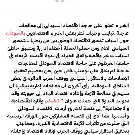
الخبراء اتفقوا على حاجة الاقتصاد السوداني إلى معالجات
عاجلة
.تباينت وجهات نظر بعض الخبراء الاقتصاديين
بالسودان
حول أسباب تدهور الاقتصاد الوطني بين من ربطها بالتدهور
السياسي العام ومن حملها لجملة أخطاء إدارية وتطبيق خاطئ
لسياسات غير واقعية.واتفق الخبراء في ندوة أقيمت الأربعاء في
جامعة الخرطوم على حاجة الاقتصاد السوداني لمعالجات
عاجلة لم يتفق على نوعيتها.ففي حين رهن بعضهم تحقيق
الإصلاحات بالاستقرار السياسي ووقف الحرب الدائرة في بعض
المناطق السودانية، رأى آخرون أن معالجات إدارية يمكنها أن
تسهم في معالجة الأزمة وإعادة اقتصاد البلاد إلى حيويته.وقد
تحولت الندوة التي حملت عنوان “
التضخم
وآثاره الاقتصادية
والاجتماعية” إلى منصة لتشريح أزمات الاقتصاد السوداني
وأسبابها، مما أدى إلى انقسام المشاركين حول الورقة الرئيسية
التي حذرت من تأثيرات الأزمة الاقتصادية الكبيرة، ومطالبتها
بتحقيق استقرار سياسي ووقف الحرب لإنقاذ الاقتصاد وإعلانه