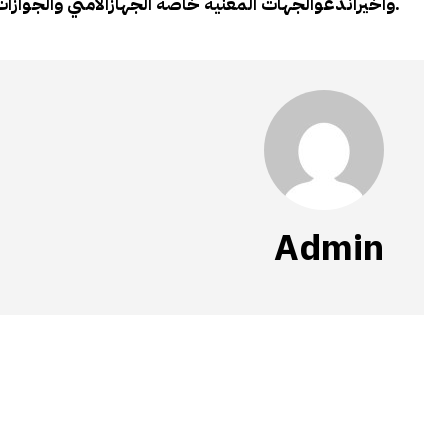
واخيراندعوالجهات المعنية خاصة الجهازالامني والجوازات متابعة هذا الامر.
Admin