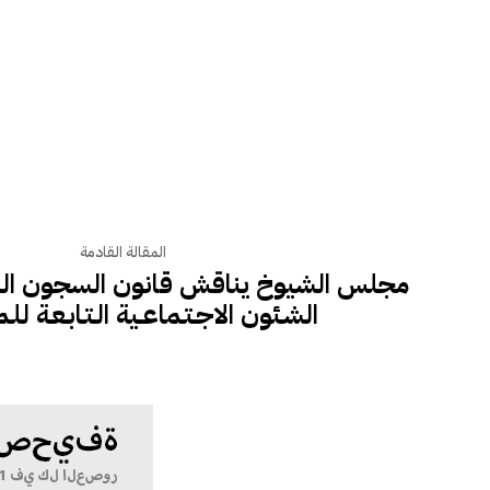
المقالة القادمة
مجلس الشيوخ يناقش قانون السجون الذي
الشـئون الاجـتـماعــية الـتـابـعـة لل