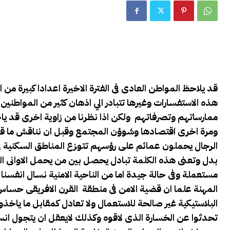
قد يلاحظ المواطن العادى فى الفترة الاخيرة اعدادا كبيرة م
هذه الاستفسارات وغيرها تتبادر الي اذهان كثير من المواطنين و
ممارساتهم وتصرفاتهم ولكن اذا نظرنا من زاوية اخرى قد ي
ومرة اخرى اقتصادها وشوؤن المجتمع وقبل ان نناقش ما ق
الرجال يحملون عمائم على رؤسهم تتوزع المناطق السكنية فى
بدل وتعنى هذه الكلمة تبادل يحصل بين من يحمل الاوانى ال
مستعملة وفى حالة جيدة اما من الناحية الامنية نسال انفسن
المهنة علما ان قضية الامن فى منطقة القرن الافريقى حساس
البلاستيكية غير صالحة للاستعمال ولا تعادل كمقابل ما ياخ
تحدثوا عن الخسارة الذى لاقوه وكذلك لايعقل ان يتجول ا