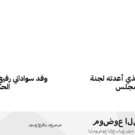
 أعدته لجـنـة
وفد سواداني رفيع
ـمـجـلـس
الحك