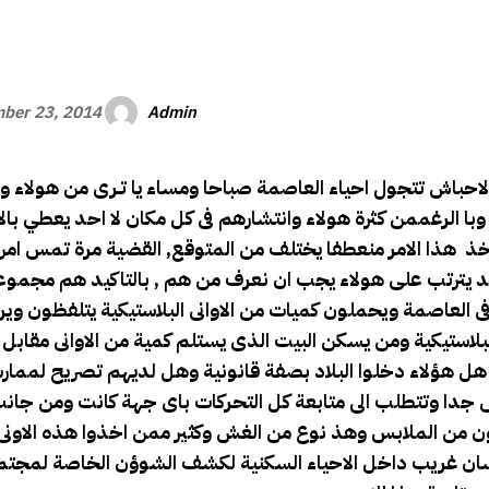
الأفريقي
Admin
ber 23, 2014
ن الاحباش تتجول احياء العاصمة صباحا ومساء يا تـرى من هولاء
با الرغم
من كثرة هولاء وانتشارهم فى كل مكان لا احد يعطي بال
اخذ هذا الامر منعطفا يختلف من المتوقع, القضية مرة تمس ام
د يترتب على هولاء يجب ان نعرف من هم , بالتاكيد هم مجمو
 العاصمة ويحملون كميات من الاوانى البلاستيكية يتلفظون وي
بلاستيكية ومن يسكن البيت الذى يستلم كمية من الاوانى مقابل
ا هل هؤلاء دخلوا البلاد بصفة قانونية وهل لديهم تصريح لمما
 جدا وتتطلب الى متابعة كل التحركات باى جهة كانت ومن جانب 
ذون من الملابس وهذ نوع من الغش وكثير ممن اخذوا هذه الاونى
نسان غريب داخل الاحياء السكنية لكشف الشوؤن الخاصة لمجتم