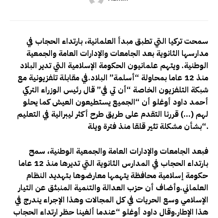
سمحت تركيا التي تطبق مبدأ العلمانية، بارتداء الحجاب في
مدارسها الثانوية بعد الجامعات والإدارات العامة والجمعية
الوطنية. ويتهم علمانيون الحكومة الإسلامية التي تدير البلاد
منذ 12 عاما بمحاولة “أسلمة” البلاد
.في مقابلة تلفزيونية مع
شبكة التلفزيون الخاصة “أن تي في” قال رئيس الوزراء التركي
أحمد داود أوغلو أن
“الجميع يستطيعون العيش كما يحلو
لهم (…) قررنا التقدم على طريق طرح أكثر ليبرالية في التعليم
“.
بشأن مشكلة تثير قلقا منذ فترة ويلة
فبعد الجامعات والإدارات العامة والجمعية الوطنية، سمح
بارتداء الحجاب في المدارس الثانوية التي تديرها منذ 12 عاما
حكومة إسلامية محافظة يتهمها معارضوها بتهديد النظام
العلماني
.وأضاف أن حزب العدالة والتنمية المنبثق عن التيار
الإسلامي وسع الحريات في كل المجالات وهذا الإجراء يندرج في
هذا الإطار
.وقال داود أوغلو “عندما ألغينا حظر ارتداء الحجاب