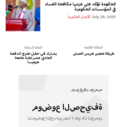
الحكومة تؤكد على عزمها مكافحة الفساد
في المؤسسات الحكومية
July 28, 2025
ألأخبار العالمية
المقالة القادمة
المادة السابقة
طريقة تحضير هريس الحبش
يـشــارك فـي حـفــل تـخـرج الـدفـعـة
الحادي عـشـر لطبة جامعة
هرجيسا