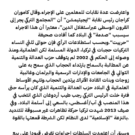
واعترضت عدة نقابات للمعلمين على الإجراء
.وقال كاموران
كراجان رئيس نقابة “ايجيتيمشن” أن
“المجتمع التركي يجر إلى
القرون الوسطى عبراستغلال الدين”، معتبرا أن هذا الاجراء
سيسبب “صدمة” في البلاد كما أفادت صحيفة
“حرييت
“.وبحسب استطلاعات الرأي فإن حوالى ثلثي النساء
التركيات حجبات في تركيا، الدولة المسلمة لكن العلمانية
.ومنذ
وصوله إلى الحكم في 2002 لم يتوقف حزب العدالة والتنمية
عن المطالبة بالسماح بارتداء الحجاب الذي سمح به على
التوالي في الجامعات والإدارات الرسمية والبرلمان
.وغالبية
زوجات وبنات القادة الأتراك يرتدين الحجاب
.وتتهم الأوساط
العلمانية في البلاد حزب العدالة والتنمية الذي كان يرأسه حتى
فترة خلت الرئيس التركي رجب طيب أردوغان الذي انتخب في
هذا المنصب في آب/أغسطس، بالسعي إلى أسلمة البلاد. وفي
صيف 2013 شهدت تركيا حركة تظاهرات غير مسبوقة للتنديد
.
بالنزعة “الإسلامية” لدى النظام لكن الشرطة قمعتها بالقوة
وسبق أن اعتمدت السلطات إجراءات تفرض قيودا على بيع