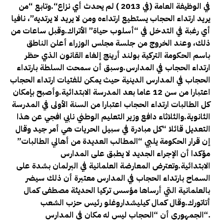
في الوظيفة العامة (في 2013 ) لم يحدث أي نزاع
“.وتابع “من
يريد ارتداء الحجاب يستطيع ارتداءه ومن لا يريد لا يرتديه”، نافيا
أي رغبة في التدخل في “أسلوب حياة” الأتراك
.وقبل ساعات من
ذلك، وعند الخروج من جلسة مجلس الوزراء أعلن الناطق
باسم الحكومة التركية بولند أرينج إلغاء القانون الذي حظر
ارتداء الحجاب في المدارس
.وسبق أن سمحت السلطة بارتداء
الحجاب في المدارس الدينية حيث يمكن للفتيات ارتداء الحجاب
اعتبارا من سن 12 عاما بعد المدرسة الابتدائية
.وأصبح بإمكان
كل الطالبات ارتداء الحجاب اعتبارا من السنة الأولى في المدرسة
الثانوية
.والثلاثاء دافع وزير التعليم الوطني نابي افجي عن هذا
التعديل قائلا “كل مبادرة في سبيل الحريات هي أمر جيد وقال
إن قرار الحكومة يلبي “المطالب العديدة من أهالي الطالبات”
مؤكدا أن الإجراء الجديد لا يطبق على المدارس
الابتدائية
.وتعترض المعارضة العلمانية في البرلمان بشدة على
السماح بارتداء الحجاب في المدارس معتبرة أن ذلك سيضر
بالعلمانية التي أرساها مؤسس تركيا الحديثة مصطفى كمال
أتاتورك
.وقال كمال كيليشداروغلو رئيس حزب الشعب
“.
الجمهوري أن “الحجاب ليس له مكان في المدارس