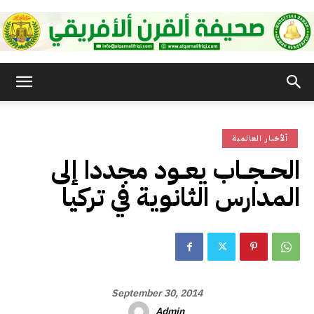
صحيفة
ألأخبار العالمية
القرن
الحــجــاب يعــود مجددا إلى
المدارس الثانوية في تركيا
الأفريقي
September 30, 2014
Admin