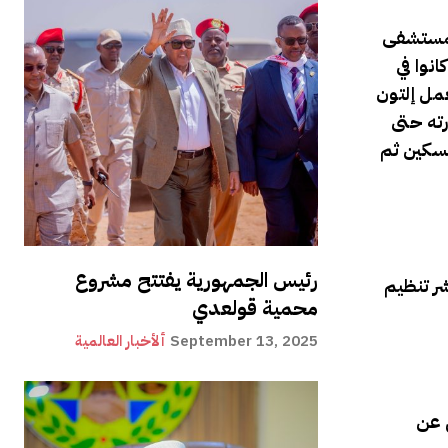
لمستشفى
نوا في
عمل إلتون
رته حتى
بسكين ثم
رئيس الجمهورية يفتتح مشروع
ر تنظيم
محمية قولعدي
September 13, 2025
ألأخبار العالمية
ل عن