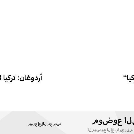
يا
أردوغان: تركيا 