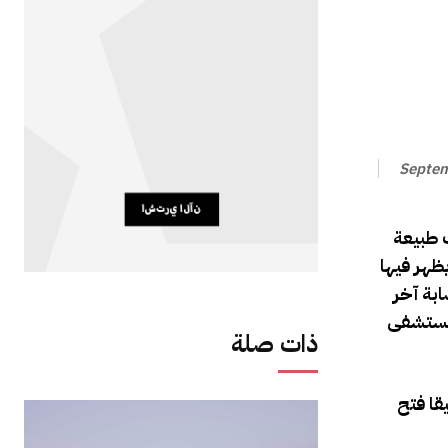
Septem
 طبيعة
ظهر فيها
ابة آخر
 مستشفى
ذات صلة
قا فتح