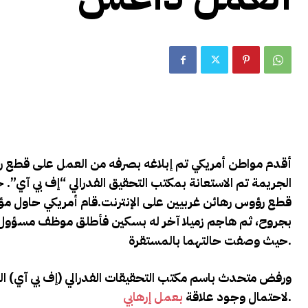
أقدم مواطن أمريكي تم إبلاغه بصرفه من العمل على قطع ر
الجريمة تم الاستعانة بمكتب التحقيق الفدرالي “إف بي آي”. 
قطع رؤوس رهائن غربيين على الإنترنت
.قام أمريكي حاول مؤخ
بجروح، ثم هاجم زميلا آخر له بسكين فأطلق موظف مسؤول عن 
.
حيث وصفت حالتهما بالمستقرة
ورفض متحدث باسم مكتب التحقيقات الفدرالي (إف بي آي
) ا
.
لاحتمال وجود علاقة
بعمل إرهابي