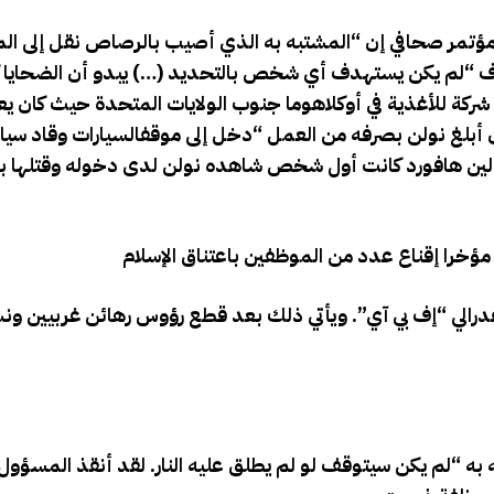
ؤتمر صحافي إن “المشتبه به الذي أصيب بالرصاص نقل إلى ا
اف “لم يكن يستهدف أي شخص بالتحديد (…) يبدو أن الضحايا كا
ركة للأغذية في أوكلاهوما جنوب الولايات المتحدة حيث كان ي
ن أبلغ نولن بصرفه من العمل “دخل إلى موقفالسيارات وقاد سيا
كولين هافورد كانت أول شخص شاهده نولن لدى دخوله وقتلها 
مؤخرا إقناع عدد من الموظفين باعتناق الإسلام
رالي “إف بي آي”. ويأتي ذلك بعد قطع رؤوس رهائن غربيين ونش
به “لم يكن سيتوقف لو لم يطلق عليه النار. لقد أنقذ المسؤو