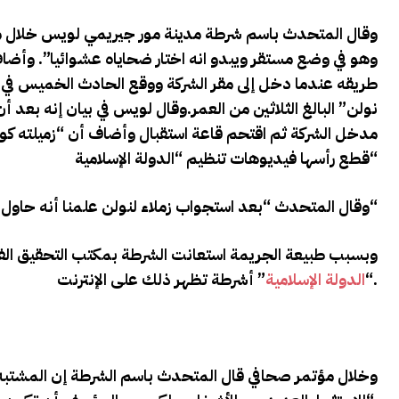
وقال المتحدث باسم شرطة مدينة مور جيريمي لويس خلال م
وهو في وضع مستقر ويبدو انه اختار ضحاياه عشوائيا”. وأض
طريقه عندما دخل إلى مقر الشركة ووقع الحادث الخميس في ش
نولن” البالغ الثلاثين من العمر
.وقال لويس في بيان إنه بعد أ
مدخل الشركة ثم اقتحم قاعة استقبال وأضاف أن “زميلته 
“
قطع رأسها فيديوهات تنظيم “الدولة الإسلامية
“
وقال المتحدث “بعد استجواب زملاء لنولن علمنا أنه حاول 
وبسبب طبيعة الجريمة استعانت الشرطة بمكتب التحقيق الفد
.
“
الدولة الإسلامية
” أشرطة تظهر ذلك على الإنترنت
وخلال مؤتمر صحافي قال المتحدث باسم الشرطة إن المشتبه 