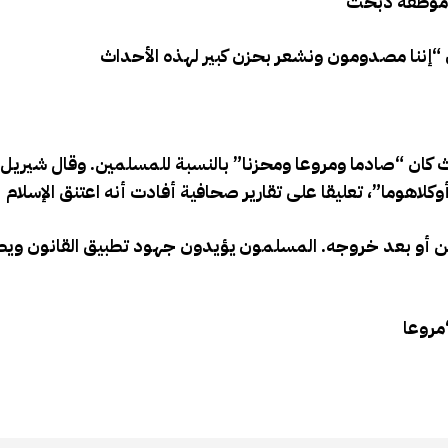
 موظفة ذبحت
“إننا مصدومون ونشعر بحزن كبير لهذه الأحداث
ث كان “صادما ومروعا ومحزنا” بالنسبة للمسلمين. وقال شيري
هوما”، تعليقا على تقارير صحافية أفادت أنه اعتنق الإسلام
ن أو بعد خروجه. المسلمون يؤيدون جهود تطبيق القانون ويط
مروعا