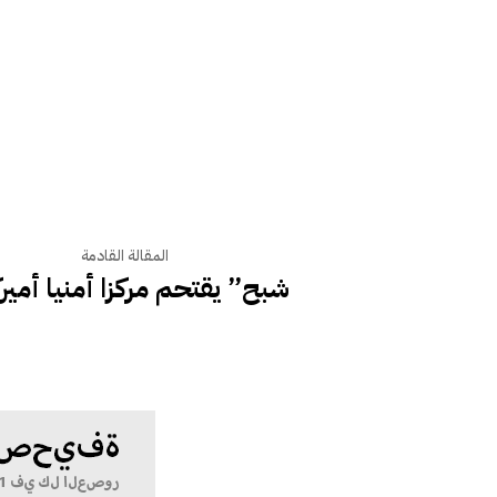
المقالة القادمة
“شبح” يقتحم مركزا أمنيا أميرك