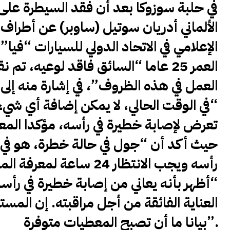
في حلبة سوزوكا بعد أن فقد السيطرة على
الألماني أدريان سوتيل (ساوبر) عن أطرا
الإعلامي في الاتحاد الدولي للسيارات “فيا
العمر 25 عاما “السائق فاقد لوعيه، 
العمل في هذه الظروف”، في إشارة منه إلى 
“في الوقت الحالي، لا يمكن إضافة أي شيء 
تعرض لإصابة خطيرة في رأسه، مؤكدا المعلو
حيث أكد أن “جول في حالة خطرة، هو في
رأسه ويجب الانتظار 24 س
“أظهر بأنه يعاني من إصابة خطيرة في رأس
العناية الفائقة من أجل مراقبته. إن ال
بيانا ما أن تصبح المعطيات متوفرة”.