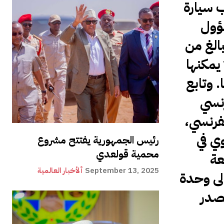
 سيارة
سؤول
بالغ من
 يمكنها
 وتابع
رنسي
لفرنسي،
ي في
رئيس الجمهورية يفتتح مشروع
محمية قولعدي
شعة
September 13, 2025
ألأخبار العالمية
لى وحدة
يصدر