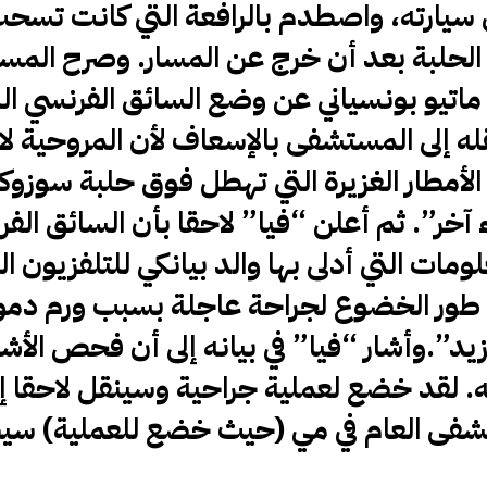
 سيارته، واصطدم بالرافعة التي كانت تسحب
ف الحلبة بعد أن خرج عن المسار. وصرح الم
” ماتيو بونسياني عن وضع السائق الفرنسي ال
تم نقله إلى المستشفى بالإسعاف لأن المروحية لا
الأمطار الغزيرة التي تهطل فوق حلبة سوزوكا.
آخر”. ثم أعلن “فيا” لاحقا بأن السائق الف
مات التي أدلى بها والد بيانكي للتلفزيون ا
 طور الخضوع لجراحة عاجلة بسبب ورم دمو
اعة لمعرفة المزيد”.وأشار “فيا” في بيانه إلى أن فحص الأ
ه. لقد خضع لعملية جراحية وسينقل لاحقا إ
مستشفى العام في مي (حيث خضع للعملية) س