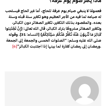
ماذا يكفر صوم يوم عرفة؟
فعمومًا لا ينبغي صيام يوم عرفة للحاج، أما غير الحاج فيستحب
له صيامه لما فيه من الأجر العظيم وهو تكفير سنة قبله وسنة
بعده. والمقصود بذلك التكفير، تكفير الصغائر دون الكبائر،
وتكفير الصغائر مشروطًا بترك الكبائر، قال الله تعالى: {إِنْ تَجْتَنِبُوا
كَبَائِرَ مَا تُنْهَوْنَ عَنْهُ نُكَفِّرْ عَنْكُمْ سَيِّئَاتِكُمْ} [النساء: 31]. وقوله
صلى الله عليه وسلم: “الصلوات الخمس والجمعة إلى الجمعة
.
ورمضان إلى رمضان كفارة لما بينها إذا اجتنبت الكبائر”
[6]