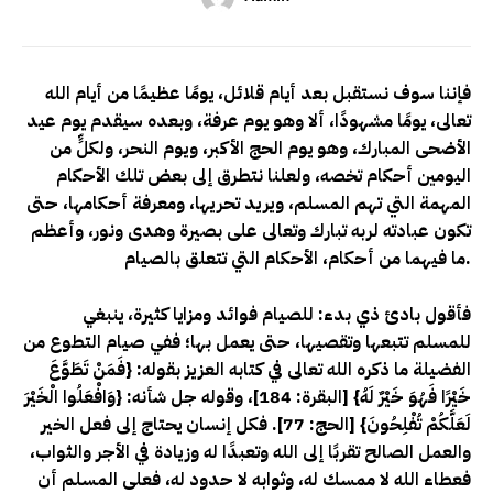
فإننا سوف نستقبل بعد أيام قلائل، يومًا عظيمًا من أيام الله
تعالى، يومًا مشهودًا، ألا وهو يوم عرفة، وبعده سيقدم يوم عيد
الأضحى المبارك، وهو يوم الحج الأكبر، ويوم النحر، ولكلٍّ من
اليومين أحكام تخصه، ولعلنا نتطرق إلى بعض تلك الأحكام
المهمة التي تهم المسلم، ويريد تحريها، ومعرفة أحكامها، حتى
تكون عبادته لربه تبارك وتعالى على بصيرة وهدى ونور، وأعظم
ما فيهما من أحكام، الأحكام التي تتعلق بالصيام.
فأقول بادئ ذي بدء: للصيام فوائد ومزايا كثيرة، ينبغي
للمسلم تتبعها وتقصيها، حتى يعمل بها؛ ففي صيام التطوع من
الفضيلة ما ذكره الله تعالى في كتابه العزيز بقوله: {فَمَنْ تَطَوَّعَ
خَيْرًا فَهُوَ خَيْرٌ لَهُ} [البقرة: 184]، وقوله جل شأنه: {وَافْعَلُوا الْخَيْرَ
لَعَلَّكُمْ تُفْلِحُونَ} [الحج: 77]. فكل إنسان يحتاج إلى فعل الخير
والعمل الصالح تقربًا إلى الله وتعبدًا له وزيادة في الأجر والثواب،
فعطاء الله لا ممسك له، وثوابه لا حدود له، فعلى المسلم أن