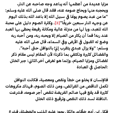
مزايا عديدة من أعظمها أنه يباعد وجه صاحبه عن النار،
ويحجبه منها ويحاج صومه عنه، فقد قال صلى الله عليه وسلم:
“ما من عبد يصوم يومًا في سبيل الله إلا باعد الله بذلك اليوم
عن وجهه النار سبعين خريفًا”
[3]
. وكثرة الصوم دليل على محبة
الله للعبد، ويا لها من منزلة عالية ومكانة رفيعة يحظى بها العبد
عند ربه! فما أن يكثر من الصيام إلا ويحبه ربه، ومن أحبه ربه
وضع له القبول في الأرض وفي السماء، قال صلى الله عليه
وسلم: “ولا يزال عبدي يتقرب إليَّ بالنوافل حتى أحبه”.
والفضائل كثيرة ونكتفي بما ذكرنا؛ لأن المقام ليس مقام ذكر
لفضائل ومزايا الصيام، وإنما هو لغرض آخر.الثاني: جبر الخلل
:
الحاصل في العبادة
فالإنسان لا يخلو من خطأ ونقص ومعصية، فكانت النوافل
تكمل الناقص من الفرائض، ومن ذلك الصوم، فهناك مكروهات
كثيرة قد يقع فيها صائم الفريضة تنقص أجر صومه، فشرعت
النافلة لسد ذلك النقص وترقيع ذلك الخلل.
فكل ابن آدم خطَّاء، والكل يجوز عليه الذنب والخطيئة، فشرع