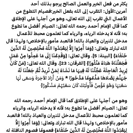
يكثر من فعل الخير والعمل الصالح يرجو بذلك أحد
أمرين:الأول: التقرب إلى الله بفعل الخير:فصيام التطوع من
الأعمال التي تقرب إلى الله تعالى، وهو من أجلها على الإطلاق
كما قال الإمام أحمد رحمه الله تعالى: الصيام أفضل ما تطوع
به؛ لأنه لا يدخله الرياء، والرياء كما تعلمون محبط للأعمال
مدخل للنيران والعياذ بالله! فالعبد مأمور بالإخلاص؛ ولهذا قال
الله تبارك وتعالى: {وَمَا أُمِرُوا إِلاَّ لِيَعْبُدُوا اللَّهَ مُخْلِصِينَ لَهُ الدِّينَ
حُنَفَاءَ} [البينة: 5]. وقال تعالى: {وَقَدِمْنَا إِلَى مَا عَمِلُوا مِنْ عَمَلٍ
فَجَعَلْنَاهُ هَبَاءً مَنْثُورًا} [الفرقان: 23]. وقال الله تعالى: {مَنْ كَانَ
يُرِيدُ الْعَاجِلَةَ عَجَّلْنَا لَهُ فِيهَا مَا نَشَاءُ لِمَنْ نُرِيدُ ثُمَّ جَعَلْنَا لَهُ
جَهَنَّمَ يَصْلاهَا مَذْمُومًا مَدْحُورًا *
وَمَنْ أَرَادَ الآخِرَةَ وَسَعَى لَهَا
سَعْيَهَا وَهُوَ مُؤْمِنٌ فَأُولَئِكَ كَانَ سَعْيُهُمْ مَشْكُورًا}
وهو من أجلها على الإطلاق كما قال الإمام أحمد رحمه الله
تعالى: الصيام أفضل ما تطوع به؛ لأنه لا يدخله الرياء، والرياء
كما تعلمون محبط للأعمال مدخل للنيران والعياذ بالله! فالعبد
مأمور بالإخلاص؛ ولهذا قال الله تبارك وتعالى: {وَمَا أُمِرُوا إِلاَّ
لِيَعْبُدُوا اللَّهَ مُخْلِصِينَ لَهُ الدِّينَ حُنَفَاءَ} فعمومًا فصوم النافلة له