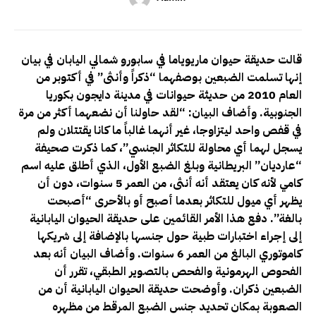
قالت حديقة حيوان ماريوياما في سابورو شمالي اليابان في بيان
إنها تسلمت الضبعين بوصفهما “ذكراً وأنثى” في أكتوبر من
العام 2010 من حديثة حيوانات في مدينة دايجون بكوريا
الجنوبية. وأضاف البيان: “لقد حاولنا أن نضعهما أكثر من مرة
في قفص واحد ليتزاوجا، غير أنهما غالباً ما كانا يقتتلان ولم
يسجل لهما أي محاولة للتكاثر الجنسي”، كما ذكرت صحيفة
“عارديان” البريطانية وبلغ الضبع الأول، الذي أطلق عليه اسم
كامي لأنه كان يعتقد أنه أنثى، من العمر 5 سنوات، دون أن
يظهر أي ميول للتكاثر بعدما أصبح أو بالأحرى “أصبحت
بالغة”. دفع هذا الأمر القائمين على حديقة الحيوان اليابانية
إلى إجراء اختبارات طبية حول جنسها بالإضافة إلى شريكها
كاموتوري البالغ من العمر 6 سنوات. وأضاف البيان أنه بعد
الفحوص الهرمونية والفحص بالتصوير الطبقي، تقرر أن
الضبعين ذكران. وأوضحت حديقة الحيوان اليابانية أن من
الصعوبة بمكان تحديد جنس الضبع المرقط من مظهره