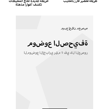
طريقة تحضير الأرزّ بالحليب
خريطة جديدة لقـاع المحـيطـات
تكشف أغوارا مذهلة