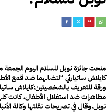
منحت جائزة نوبل للسلام اليوم الجمعة منا
كايلاش ساتيارثي “لنضالهما ضد قمع الأطف
ورقة للتعريف بالشخصيتين:
كايلاش ساتيار
مظاهرات ضد استغلال الأطفال، كانت كل
نوبل.وقال في تصريحات نقلتها وكالة الأنب