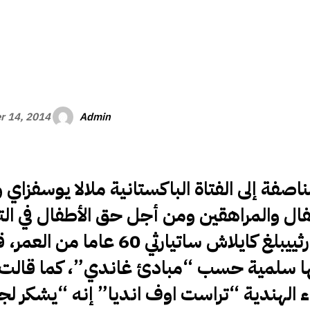
الأفريقي
Admin
r 14, 2014
صفة إلى الفتاة الباكستانية ملالا يوسفزاي 
ال والمراهقين ومن أجل حق الأطفال في الت
ثي
يبلغ كايلاش ساتيارثي 60 عاما من العمر
ها سلمية حسب “مبادئ غاندي”، كما قالت 
اء الهندية “تراست اوف انديا” إنه “يشكر لج