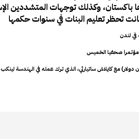
ا باكستان، وكذلك توجهات المتشددين الإس
 في لندن
د مؤتمرا صحفيا الخميس
 ملالا مبلغ ثمانية ملايين كورون سويدي (1,1 مليون دولار) مع كايلاش ساتيارثي، الذي ترك عمله في الهندس