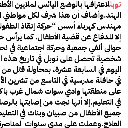
نوبل
لاعترافها بالوضع اليائس لملايين ال
الهند.وأضاف أن هذا شرف لكل مواطني ال
إلا للدفاع عن قضية الأطفال. كما يرأس 
حوالى ألفي جمعية وحركة اجتماعية في نحو 140 بل
اليوم في السابعة عشرة، بمحاولة قتل من
في التعليم.إلا أنها نجت من إصابتها با
جميع الأطفال من صبيان وبنات في التعليم
العلاج.وعملت على مدى سنوات لمناصرة ت