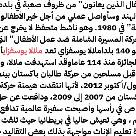
أطفال الذين يعانون” من ظروف صعبة في بلده
هند وسأواصل عملي من أجل خير الأطفالوسا
مهندس كهرباء أسس “حركة إنقاذ الطفولة” في 1980. وهو ناشط متحفظ ل
حركة المسيرة الشاملة ضد عمل الأطفال” ال
دا
ملالا
يوسفزاي
تعد
ملالا يوسفزاي
أ
شخصية تحصل على نوبل في تاريخ هذه الجائزة منذ 114 عاماوقد استهدفت مل
 قبل مسلحين من حركة طالبان باكستان بينم
في حافلة مدرسية في التاسع من تشرين الأول/أكتوبر 2012، لأنها انتقدت
على منطقتها وادي سوات شمال غرب باكستان من 2007 إلى 9
لرصاص في رأسها وأصبحت سفيرة عالمية تداف
 ، وهي تعيش حاليا في بريطانيا حيث تلقت
عليم الإناث مواجهة بذلك بعض التقاليد 