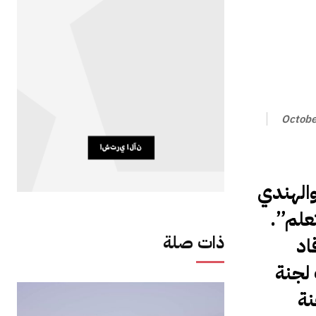
Octobe
والهندي
علم”.
ذات صلة
، قاد
لجنة
نة