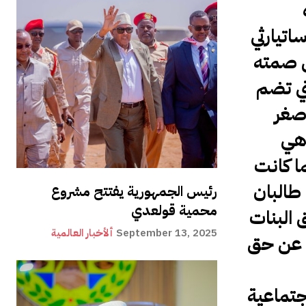
تيارثي
ا يخرج عن صمته
تي تضم
صغر
الا، وهي
ا كانت
 هيمنة حركة طالبان
رئيس الجمهورية يفتتح مشروع
محمية قولعدي
200، ودافعت عن حق البنات
September 13, 2025
ألأخبار العالمية
ع عن حق
جتماعية