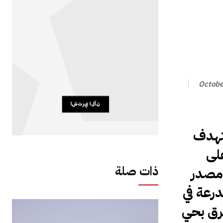
Octobe
ستهدف
لى
ذات صلة
 مصدر
رعة في
رق بحي