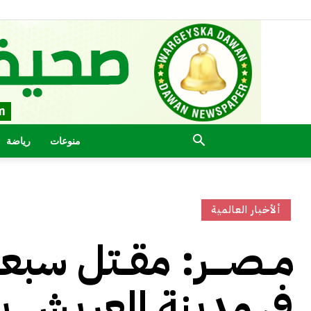
منوعات
رياضة
ألأخبار العالمية
مــصــــر: مقــتل س
في مدينة العريش 