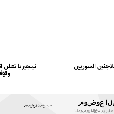
اللاجئين السوريين
نـيـــجيريا تعــلن
والإ