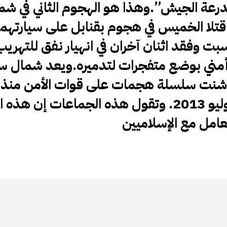
رعة الجيش”.وهذا هو الهجوم الثاني في شم
قتلا الخميس في هجوم بقنابل على سيارتهما
بت وفقد اثنان آخران في انهيار نفق للتهريب
أمني بوضع متفجرات لتدميره.ويعد شمال سي
ي شنت سلسلة هجمات على قوات الأمن منذ 
بالرئيس الإسلامي محمد مرسي في تموز/يوليو 2013. وتقول هذه الجماعا
تعامل مع الإسلاميين