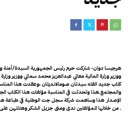
هرجيسا دوان- شاركت حرم رئيس الجمهورية السيدة/أمنة و
ووزير وزارة المالية معالي عبدالعزيز محمد سمالي ووزير وزارة 
كتاب جديد الفته سيدتان صومالانديتان ،وعقدت هذا المناس
والمجتمع.هذا وتحدثت في المناسبة مؤلفات هذا الكتاب الج
الإصدار هذا وساهمت شركة سجل جت الوطنية في طباعة هذا ا
من خلالها للمؤلفتين ندى ومنى جزيل الشكر وهنئتهن على هذا المجهود المثمر والمفيذ للمجتمع .