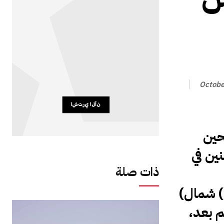
Octobe
حين
ين في
ذات صلة
(
شمال)
م بعد،