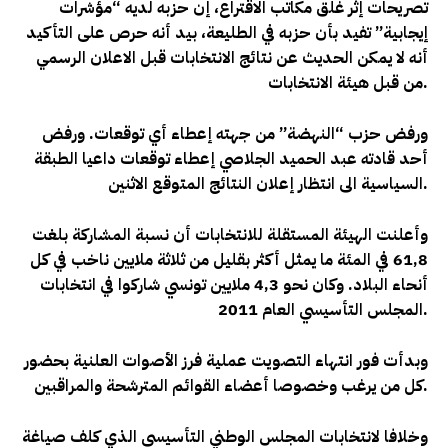
تصريحات إثر غلق مكاتب الاقتراع، إن حزبه لديه “مؤشرات
إيجابية” تفيد بأن حزبه في الطليعة، بيد أنه حرص على التأكيد
أنه لا يمكن الحديث عن نتائج الانتخابات قبل الاعلان الرسمي
.
من قبل هيئة الانتخابات
ورفض حزب “النهضة” من جهته إعطاء أي توقعات. ورفض
أحد قادته عبد الحميد الجلاصي إعطاء توقعات داعيا الطبقة
.
السياسية الى انتظار إعلان النتائج المتوقع الاثنين
وأعلنت الهيئة المستقلة للانتخابات أن نسبة المشاركة بلغت
61,8 في المئة ما يمثل أكثر بقليل من ثلاثة ملايين ناخب في كل
أنحاء البلاد. وكان نحو 4,3 ملايين تونسي شاركوا في انتخابات
.
المجلس التأسيسي العام 2011
وبدأت فور انتهاء التصويت عملية فرز الأصوات العلنية بحضور
.
كل من يرغب وخصوصا أعضاء القوائم المترشحة والمراقبين
وخلافا لانتخابات المجلس الوطني التأسيسي الذي كلف صياغة