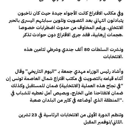
وفي مكاتب الاقتراع كانت الأجواء جيدة حيث كان ناخبون
يتبادلون التهاني بعد التصويت وتلوين سبابتهم اليسرى بالحبر
الانتخابي
. ورغم المخاوف من حدوث اضطرابات خصوصا
.
هجمات إرهابية، فقد جرى الاقتراع دون حوادث تذكر
ونشرت السلطات 80 ألف جندي وشرطي لتامين هذه
.
الانتخابات
وأشاد رئيس الوزراء مهدي جمعة بـ “اليوم التاريخي
” وقال
أثناء قيامه بالتصويت في مكتب اقتراع شمال العاصمة تونس إن
“في نجاح هذه العملية (الانتخابية) ضمان للمستقبل وكذلك
ضمان لانفتاحنا على الخارج، وبصيص أمل نعطيه للشباب في
“.
المنطقة الذي أوضاعه في كثير من البلدان صعبة
وتنظم الدورة الأولى من الانتخابات الرئاسية في 23 تشرين
.
الثاني/نوفمبر المقبل