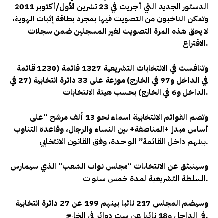
الدستور الجديد التي أجريت في 23 تشرين الأول/أكتوبر 2011
وتمكن الناخبون من التصويت فيها بمجرد بطاقة إثبات الهوية،
لا يحق هذه المرة التصويت لغير المسجلين ضمن سجلات
.
الاقتراع
وتنافست في الانتخابات التشريعية 1327 قائمة (1230 قائمة
في الداخل و97 في الخارج) موزعة على 33 دائرة انتخابية (27 في
.
الداخل و6 في الخارج) بحسب هيئة الانتخابات
وتضم القوائم الانتخابية اسماء نحو 13 ألف مرشح “على
أساس مبدإ +المناصفة+ بين النساء والرجال، وقاعدة التناوب
.
بينهم داخل القائمة” الواحدة، وفق القانون الانتخابي
وسينبثق عن الانتخابات “مجلس نواب الشعب” الذي سيمارس
.
السلطة التشريعية لمدة خمس سنوات
وسيضم المجلس 217 نائبا بينهم 199 عن 27 دائرة انتخابية
.
في الداخل و18 نائبا عن ست دوائر في الخارج