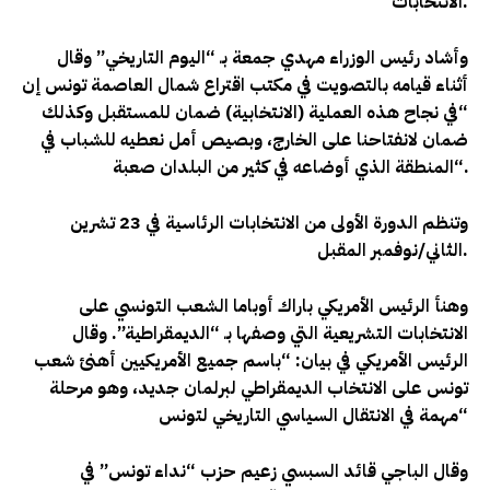
.
الانتخابات
وأشاد رئيس الوزراء مهدي جمعة بـ “اليوم التاريخي
” وقال
أثناء قيامه بالتصويت في مكتب اقتراع شمال العاصمة تونس إن
“في نجاح هذه العملية (الانتخابية) ضمان للمستقبل وكذلك
ضمان لانفتاحنا على الخارج، وبصيص أمل نعطيه للشباب في
“.
المنطقة الذي أوضاعه في كثير من البلدان صعبة
وتنظم الدورة الأولى من الانتخابات الرئاسية في 23 تشرين
.
الثاني/نوفمبر المقبل
وهنأ الرئيس الأمريكي باراك أوباما الشعب التونسي على
الانتخابات التشريعية التي وصفها بـ “الديمقراطية”. وقال
الرئيس الأمريكي في بيان: “باسم جميع الأمريكيين أهنئ شعب
تونس على الانتخاب الديمقراطي لبرلمان جديد، وهو مرحلة
“
مهمة في الانتقال السياسي التاريخي لتونس
وقال الباجي قائد السبسي زعيم حزب “نداء تونس” في