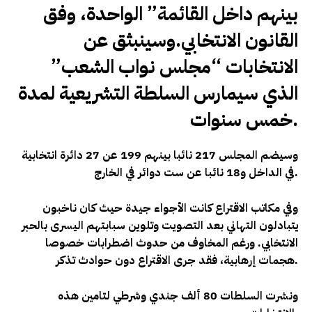
بينهم داخل القائمة” الواحدة، وفق
القانون الانتخابي.وسينبثق عن
الانتخابات “مجلس نواب الشعب”
الذي سيمارس السلطة التشريعية لمدة
خمس سنوات.
وسيضم المجلس 217 نائبا بينهم 199 عن 27 دائرة انتخابية
.
في الداخل و18 نائبا عن ست دوائر في الخارج
وفي مكاتب الاقتراع كانت الأجواء جيدة حيث كان ناخبون
يتبادلون التهاني بعد التصويت وتلوين سبابتهم اليسرى بالحبر
الانتخابي
. ورغم المخاوف من حدوث اضطرابات خصوصا
.
هجمات إرهابية، فقد جرى الاقتراع دون حوادث تذكر
ونشرت السلطات 80 ألف جندي وشرطي لتامين هذه