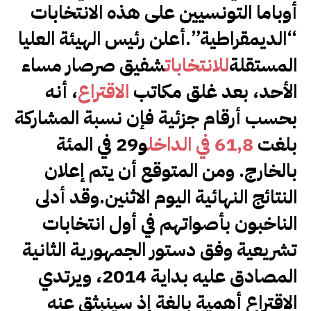
أوباما التونسيين على هذه الانتخابات
“الديمقراطية”.أعلن رئيس الهيئة العليا
المستقلة
للانتخابات
شفيق صرصار مساء
الأحد، بعد غلق مكاتب
الاقتراع
، أنه
بحسب أرقام جزئية فإن نسبة المشاركة
بلغت
61,8
في الداخل
و29 في المئة
بالخارج. ومن المتوقع أن يتم إعلان
النتائج النهائية اليوم الاثنين.وقد أدلى
الناخبون بأصواتهم في أول انتخابات
تشريعية وفق دستور الجمهورية الثانية
المصادق عليه بداية 2014، ويرتدي
الاقتراع أهمية بالغة إذ سينبثق عنه