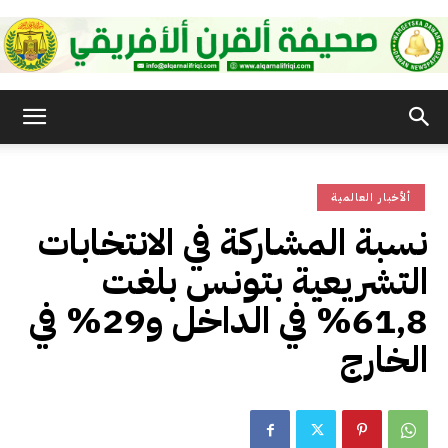
صحيفة
ألأخبار العالمية
القرن
نسبة المشاركة في الانتخابات
التشريعية بتونس بلغت
الأفريقي
61,8% في الداخل و29% في
الخارج