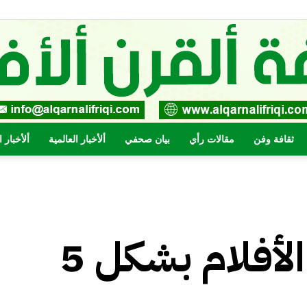
ثقافة وفن
مقالات رأي
بيان صحفي
ألأخبار العالمية
ألأخبار 
صحيفة
5 مـواقـع لـمـشاهـدة الأفلام بشكل
القرن