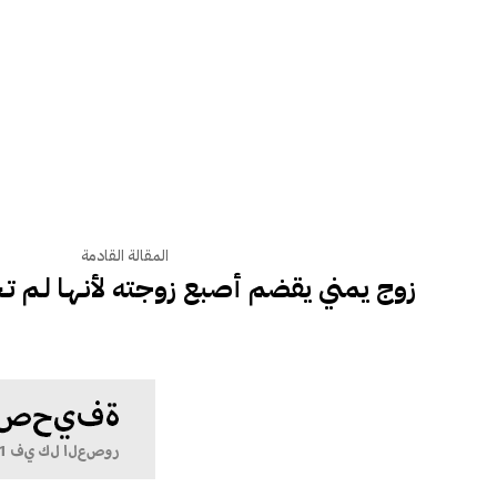
المقالة القادمة
زوج يمني يقضم أصبع زوجته لأنـهـا لـم تــحـ