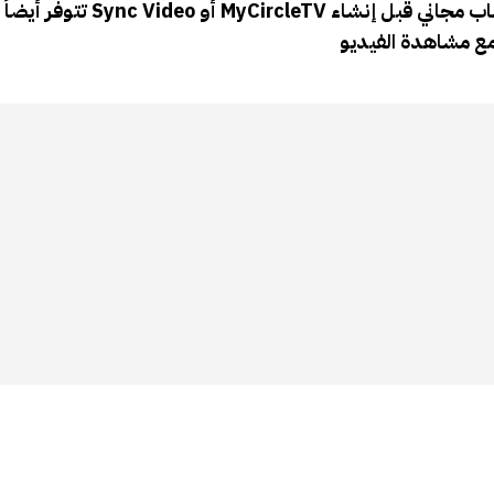
MyCircleTV فالأول يهتم بخصوصية المُستخدم ويطلب منه تسجيل حساب مجاني قبل إنشاء
Sync Video أو
تتوفر أيضاً مواقع مثل
 مع مشاهدة الفيديو