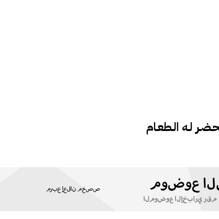
ضـر لـه الـطعـام