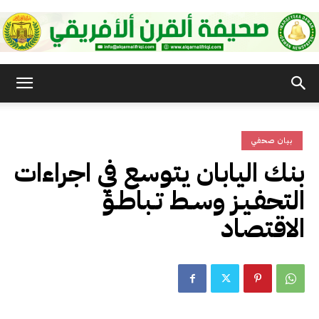
صحيفة
بيان صحفي
القرن
بنك اليابان يتوسع في اجراءات
التحفـيـز وسـط تـباطـؤ
الأفريقي
الاقتصاد