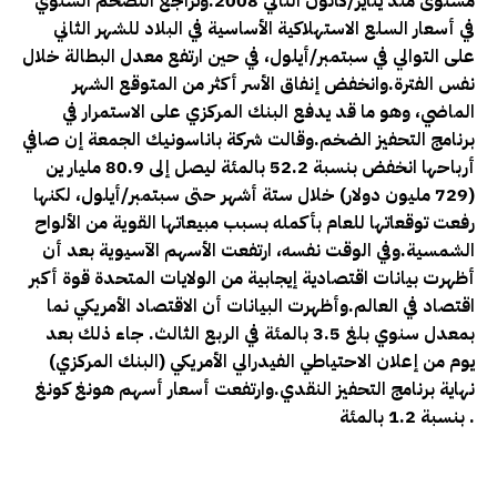
مستوى منذ يناير/كانون الثاني 2008.وتراجع التضخم السنوي
في أسعار السلع الاستهلاكية الأساسية في البلاد للشهر الثاني
على التوالي في سبتمبر/أيلول، في حين ارتفع معدل البطالة خلال
نفس الفترة.وانخفض إنفاق الأسر أكثر من المتوقع الشهر
الماضي، وهو ما قد يدفع البنك المركزي على الاستمرار في
برنامج التحفيز الضخم.وقالت شركة باناسونيك الجمعة إن صافي
أرباحها انخفض بنسبة 52.2 بالمئة ليصل إلى 80.9 مليار ين
(729 مليون دولار) خلال ستة أشهر حتى سبتمبر/أيلول، لكنها
رفعت توقعاتها للعام بأكمله بسبب مبيعاتها القوية من الألواح
الشمسية.وفي الوقت نفسه، ارتفعت الأسهم الآسيوية بعد أن
أظهرت بيانات اقتصادية إيجابية من الولايات المتحدة قوة أكبر
اقتصاد في العالم.وأظهرت البيانات أن الاقتصاد الأمريكي نما
بمعدل سنوي بلغ 3.5 بالمئة في الربع الثالث. جاء ذلك بعد
يوم من إعلان الاحتياطي الفيدرالي الأمريكي (البنك المركزي)
نهاية برنامج التحفيز النقدي.وارتفعت أسعار أسهم هونغ كونغ
بنسبة 1.2 بالمئة .