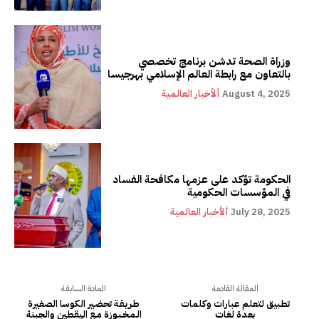
وزراة الصحة تدشن برنامج تخصصي
بالتعاون مع رابطة العالم الإسلامي بهرجيسا
August 4, 2025
ألأخبار العالمية
الحكومة تؤكد على عزمها مكافحة الفساد
في المؤسسات الحكومية
July 28, 2025
ألأخبار العالمية
المقالة القادمة
المادة السابقة
تطبيق لتعلم عبارات وكلمات
طـريـقـة تحضـير الكوسا الصغيرة
بعدة لغات
الـمـخـبـوزة مــع اليقطين والجبنة