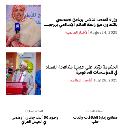
وزراة الصحة تدشن برنامج تخصصي
بالتعاون مع رابطة العالم الإسلامي بهرجيسا
August 4, 2025
ألأخبار العالمية
الحكومة تؤكد على عزمها مكافحة الفساد
في المؤسسات الحكومية
July 28, 2025
ألأخبار العالمية
المقالة القادمة
المادة السابقة
مفاتيح إدارة الخلافات وآليات
وجـــود 50 ألــف جندي “وهـمــي”
حلها
في الجيش العراقي