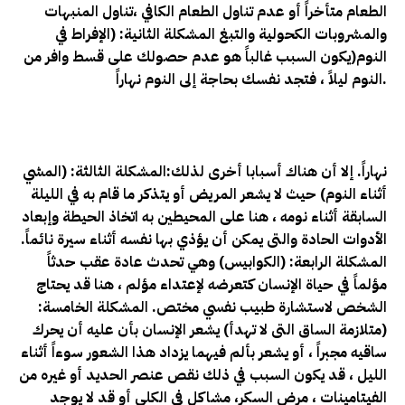
الطعام متأخراً أو عدم تناول الطعام الكافي ،تناول المنبهات
والمشروبات الكحولية والتبغ المشكلة الثانية: (الإفراط في
النوم
(يكون السبب غالباً هو عدم حصولك على قسط وافر من
النوم ليلاً ، فتجد نفسك بحاجة إلى النوم نهاراً.
نهاراً. إلا أن هناك أسبابا أخرى لذلك
:المشكلة الثالثة: (المشي
أثناء النوم
) حيث لا يشعر المريض أو يتذكر ما قام به في الليلة
السابقة أثناء نومه ، هنا على المحيطين به اتخاذ الحيطة وإبعاد
الأدوات الحادة والتى يمكن أن يؤذي بها نفسه أثناء سيرة نائماً
.
المشكلة الرابعة: (الكوابيس
) وهي تحدث عادة عقب حدثاً
مؤلماً في حياة الإنسان كتعرضه لإعتداء مؤلم ، هنا قد يحتاج
الشخص لاستشارة طبيب نفسي مختص
. المشكلة الخامسة:
(متلازمة الساق التى لا تهدأ
) يشعر الإنسان بأن عليه أن يحرك
ساقيه مجبراً ، أو يشعر بألم فيهما يزداد هذا الشعور سوءاً أثناء
الليل ، قد يكون السبب في ذلك نقص عنصر الحديد أو غيره من
الفيتامينات ، مرض السكر، مشاكل في الكلى أو قد لا يوجد