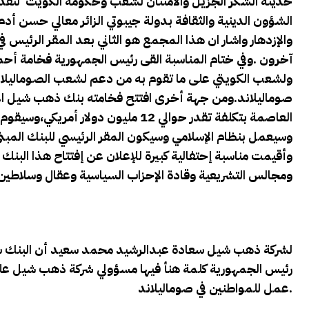
حديثه الشكر الجزيل والامتنان لشعب وحكومة الكويت لتقدي
الشؤون الدينية والثقافة بدولة جيبوتي الزائر معالي حسن 
والإزدهار واشار ان هذا المجمع هو الثاني بعد المقر الرئيس في
آخرون .وفي ختام المناسبة القى رئيس الجمهورية فخامة أ
ولشعب الكويتي على ما تقوم به من دعم لشعب الصوماليلاند ،
صوماليلاند.ومن جهة أخرى افتتح فخامته بنك ذهب شيل الا
العاصمة بتكلفة تقدر حوالي 12 مليون 
وسيعمل بنظام الإسلامي وسيكون المقر الرئيسي للبنك ال
وأقيمت مناسبة إحتفالية كبيرة للإعلان عن إفتتاح هذا البن
ومجالس التشريعية وقادة الإحزاب السياسية وعقال وسلاطين 
لشركة ذهب شيل سعادة عبدالرشيد محمد سعيد أن البنك سيضيف
رئيس الجمهورية كلمة هنأ فيها مسؤولي شركة ذهب شيل على ه
عمل للمواطنين في صوماليلاند.