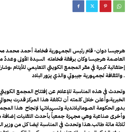
هرجيسا دوان- قام رئيس الجمهورية فخامة أحمد محمد محمود
العاصمة هرجيسا وكان برفقة فخامته السيدة الأولى وعددٌ م
إحتفالية كبيرة في مقر المجمع الكويتي التعليمي للأيتام ،وش
والثقافة لجمهورية جيبوتي والذي يزور البلاد .
وتحدث في هذه المناسبة للإعلام عن إفتتاح المجمع الكويتي ال
الخيرية،وأعلن خلال كلمته أن تكلفة هذا المركز قدرت بحو
بدور الحكومة الصوماليلاندية وتسهيلاتها لإنجاح هذا المجم
وأخرى صناعية وهي مجهزة جمعياً بأحدث التقنيات إضافة 
ثلاثة مائة طالب.هذا وتحدث في المناسبة ايضا كل من وزير ا