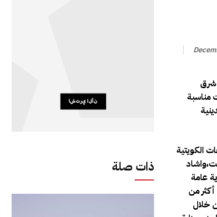
Decemb
 شرق
 مناسبة
ينية
ات الكويتية
يت،واشاد
ذات صلة
ة عامة
كثر من
ن خلال