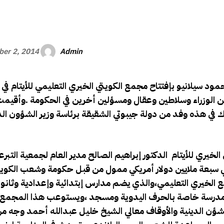
الأفريقي
Admin
er 2, 2014
 سيلانيو بإفتتاح مجمع الكويتي الخيري التعليمي للأيتام في
ن الوزراء وسلاطين وعقال ومسؤلين أخرين في الحكومة .وأقيمت
ارك في هذه وفد من دولة جيبوتي الشقيقة برئاسة وزير الشؤون الد
خيري للأيتام الدكتور إبراهيم الصالح مدير العام لجمعية التبرع
الي سبعة ملايين دولار أمريكي ممول من قبل حكومة وشعب الكو
ع الخيري التعليمي،والذي يضم مدارس إبتدائية وإعدادية وثانوي
مدرسة خاصة بالحرف اليدوية ومسجد ،ويستوعب هذا المجمع أ
لشؤن الدينية والأوقاف معالي الشيخ خليل عبدالله أحمد وجه م