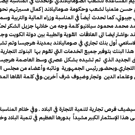
م المساعدة للشعب الصوماليلاندي ،وتحدث في المناسبة ايضا و
أدم حسن متمنيا لشعب وحكومة صوماليلاند إكمال مسيرتهم نحو 
 جيبوتي، كما تحدث أيضاً في المناسبة وزراء المالية والتربية وس
حمد محمد محمود سيلانيو كلمة وجه من خلالها جزيل الشكر لح
واشار ايضا الى العلاقات القوية والطيبة بين دولة الكويت وج
سلامي أول بنك تجاري في صوماليلاند بمدينة هرجيسا وتم تش
دولار أمريكي،وسيقوم هذا البنك بتوفير جميع الخدمات التي تقوم بها البنوك التجار
مبنى الجديد الذي تم تشيده بشكل عصري وسط العاصمة هرجيس
ك التجاري.وبحضور رئيس الجمهورية ونائبه وأعضاء من مجلس الو
وعلماء الدين وتجار وضيوف شرف أخرين.وفي كلمة القاها المدير
 فرص تجارية لتنمية التجارة في البلاد . وفي ختام المناسبة
ذا الإستثمار الكبير مشيداً بدورها العظيم في تنمية البلاد 