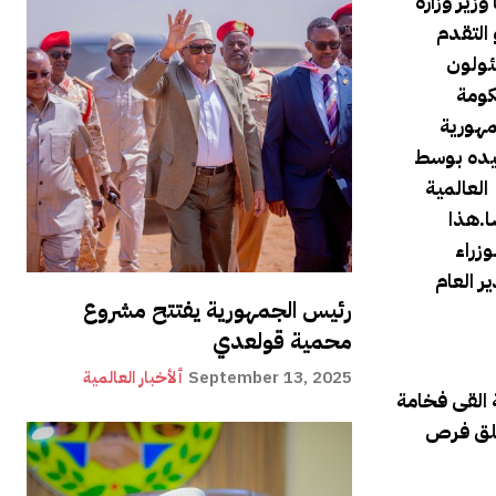
زير وزارة
التقدم
مئولون
كومة
مهورية
يده بوسط
ية العالمية
ا.هذا
زراء
 العام
رئيس الجمهورية يفتتح مشروع
محمية قولعدي
September 13, 2025
ألأخبار العالمية
 القى فخامة
وخلق فرص