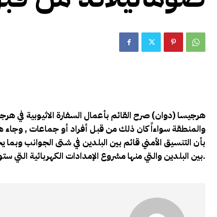
هرجيسا (دوان) صرح القائم بأعمال السفارة الاثيوبية في هرج
والمنطقة سواءاً كان ذلك من قبل أفراد أو جماعات , وجاء 
بأن التنسيق الأمني قائم بين البلدين في شتى الجوانب وبما يح
بين البلدين والتي منها مشروع الإمدادات الكهربائية التي ستوفرها اثيوبا لصوماليلاند.