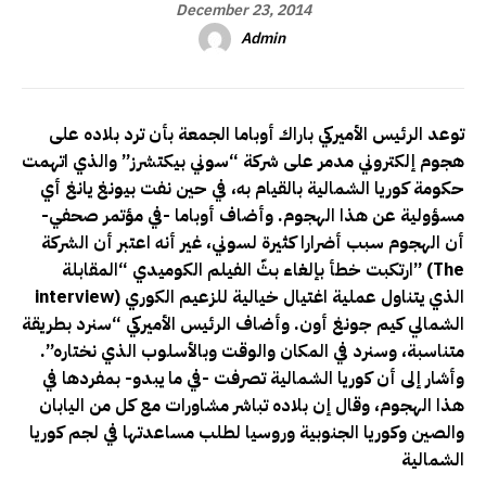
December 23, 2014
Admin
توعد الرئيس الأميركي باراك أوباما الجمعة بأن ترد بلاده على
هجوم إلكتروني مدمر على شركة “سوني بيكتشرز” والذي اتهمت
حكومة كوريا الشمالية بالقيام به، في حين نفت بيونغ يانغ أي
مسؤولية عن هذا الهجوم. وأضاف أوباما -في مؤتمر صحفي-
أن الهجوم سبب أضرارا كثيرة لسوني، غير أنه اعتبر أن الشركة
The
ارتكبت خطأ بإلغاء بثّ الفيلم الكوميدي “المقابلة” (
) الذي يتناول عملية اغتيال خيالية للزعيم الكوري
interview
الشمالي كيم جونغ أون. وأضاف الرئيس الأميركي “سنرد بطريقة
متناسبة، وسنرد في المكان والوقت وبالأسلوب الذي نختاره”.
وأشار إلى أن كوريا الشمالية تصرفت -في ما يبدو- بمفردها في
هذا الهجوم، وقال إن بلاده تباشر مشاورات مع كل من اليابان
والصين وكوريا الجنوبية وروسيا لطلب مساعدتها في لجم كوريا
الشمالية