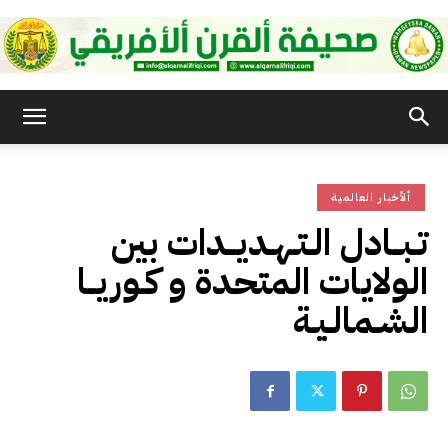
صحيفة
ألأخبار العالمية
القرن
تـبــادل الـتـهـديــدات بين
الولايات المتحدة و كـوريــا
الأفريقي
الشـمالـيـة