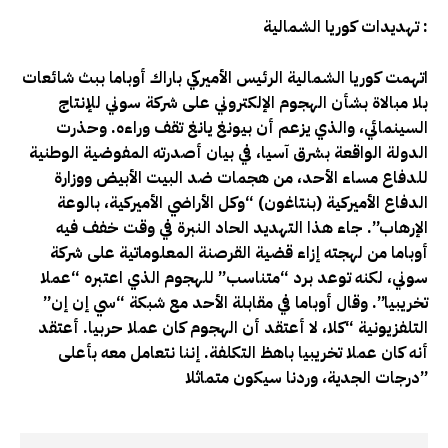
تهديدات كوريا الشمالية :
اتهمت كوريا الشمالية الرئيس الأميركي باراك أوباما ببث شائعات
بلا مبالاة بشأن الهجوم الإلكتروني على شركة سوني للإنتاج
السينمائي، والذي يزعم أن بيونغ يانغ تقف وراءه. وحذرت
الدولة الواقعة بشرق آسيا، في بيان أصدرته المفوضية الوطنية
للدفاع مساء الأحد، من هجمات ضد البيت الأبيض ووزارة
الدفاع الأميركية (بنتاغون) “وكل الأراضي الأميركية، بالوعة
الإرهاب”. جاء هذا التهديد الحاد النبرة في وقت خفف فيه
أوباما من لهجته إزاء قضية القرصنة المعلوماتية على شركة
سوني، لكنه توعد برد “متناسب” للهجوم الذي اعتبره “عملا
تخريبيا”. وقال أوباما في مقابلة الأحد مع شبكة “سي إن إن”
التلفزيونية “كلا، لا أعتقد أن الهجوم كان عملا حربيا. أعتقد
أنه كان عملا تخريبيا باهظ التكلفة. إننا نتعامل معه بأعلى
درجات الجدية، وردنا سيكون متماثلا”