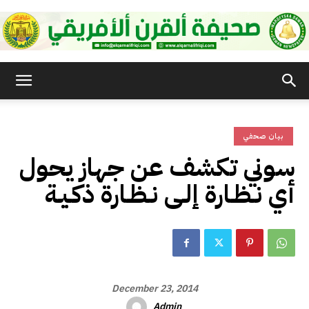
صحيفة
بيان صحفي
القرن
سوني تكشف عن جهاز يحول
أي نـظـارة إلـى نـظـارة ذكـيـة
الأفريقي
December 23, 2014
Admin