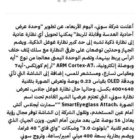
أعلنت شركة سوني، اليوم الأربعاء، عن تطوير “وحدة عرض
أحادية العدسة وقابلة للربط” يمكنها تحويل أي نظارة عادية
إلى نظارة ذكية تشبه إلى حد كبير نظارة غوغل الذكية. ويضم
الجهاز وحدتين توضعان على طرفي النظارة مع سلك يُلف خلف
الرأس يربط بينهما، وتضم الوحدة اليمنى معالجا من نوع “أيه
ARM Cortex-A7، وبوصلة إلكترونية،
آر إم كورتكس-أيه7”
ومقياس تسارع، ومستشعر للمس، إضافة إلى الشاشة التي تأتي
OLED وبدقة
بقياس 0.23 بوصة وتعرض الصورة بتقنية
640×400 بكسل. وحالها حال نظارة غوغل جلاس، تعرض
نظارة سوني، التي تعتزم عرضها الشهر القادم تحت اسم
SmartEyeglass Attach، الصورة
“سمارت آيجلاس أتش”
أمام عين المستخدم، وتقول الشركة إن الشاشة توفر مجال رؤية
يعادل 16 بوصة على بعد مترين أمام العين. ويزن الجهاز، الذي
يدعم تقنية “بلوتوث 3.0” وشبكات “واي فاي” 40 غراما،
ويضم بطارية بسعة 400 ميلي أمبير/ساعة. وتروج سوني