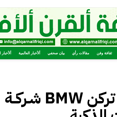
ثقافة وفن
مقالات رأي
بيان صحفي
ألأخبار العالمية
ألأخبار 
صحيفة
شـركــة BMW تـريـد لسياراتـهـا أن تركن
القرن
الذكية