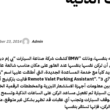
الأفريقي
Admin
er 23, 2014
BMW” عن ميزة جديدة تتيح للسيارات العثور على مكان والتوقف فيه بنفسها، وذلك
كشفت شركة صناعة السيارات “بي إم دبليو
 أن تركن نفسها بنفسها عند العثور على مكان مناسب شائعة عل
ديد كلياً مع خدمة المساعدة الجديدة، التي أطلقت عليها اسم “
Remote Valet Parking Assistant”. وقد تم دمج هذه الميزة مع إصدار بحثي للسيارة الكهربائية “آي 3”
فاليت باركينيج أسيستنت
بين معلومات أجهزة الاستشعار الليزرية والمخططات الرقمية ال
 السيارة ثم تفعيل مساعد الركن على الساعات الذكية.وتسمح 
لموقف السيارات وتجنب أي عقبات قد تظهر بشكل غير متوقع، مث