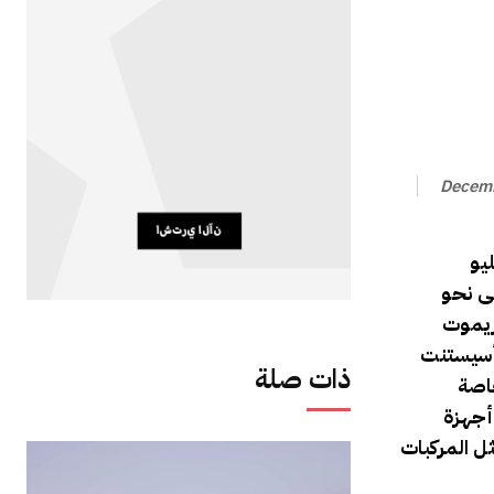
Decemb
ى نحو
ريموت
ذات صلة
خاصة
أجهزة
ل المركبات