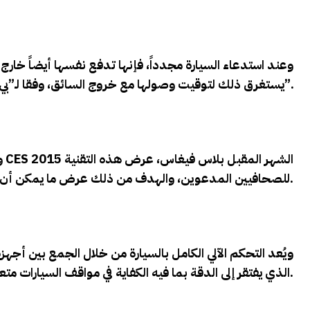
وعند استدعاء السيارة مجدداً، فإنها تدفع نفسها أيضاً خارج 
يستغرق ذلك لتوقيت وصولها مع خروج السائق، وفقا لـ”بي إم دبليو”.
CES 2015 الشهر المقبل بلاس فيغاس، عرض هذه التقنية
وتعتزم “بي إم دبليو”، خلال معرض الإلكترونيات الاستهلاكية الدولي
للصحافيين المدعوين، والهدف من ذلك عرض ما يمكن أن تبلغه تقنية السيارات الذكية بحلول عام 2020، وفقاً للمتحدثة باسم الشركة.
ويُعد التحكم الآلي الكامل بالسيارة من خلال الجمع بين أجهز
GPS، الذي يفتقر إلى الدقة بما فيه الكفاية في مواقف السيارات متعددة الطوابق.