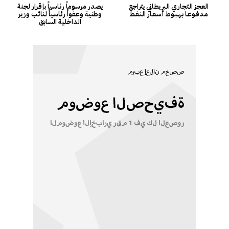
العجز التجاري البريطاني يتراجع
يصدر مرسوماً رئاسياً بإقرار لجنة
مـدفـوعـا بـهـبـوط أسـعـار النـفـط
وطنية وعفواً رئاسياً لنائب وزير
الداخلية السابق