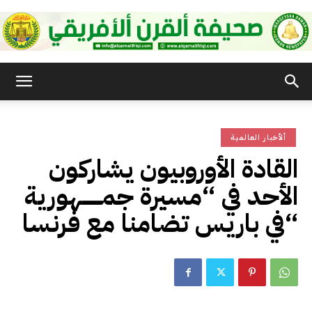
صحيفة
ألأخبار العالمية
القرن
القادة الأوروبيون يشاركون
الأحد في “مسيرة جمـــــــهورية
الأفريقي
“في باريس تضامنا مع فرنسا