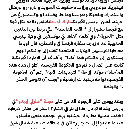
مجلس أوروبا دونالد توسك ووزيرة خارجية الاتحاد الأوروبي
فيديريكا موغيريني ورؤساء حكومات السويد والنروج والبرتغال
والدنمارك وبلجيكا وهولندا ومالطا وفنلندا ولوكسمبورغ
.
من
جهته، أعلن الرئيس الأمريكي
باراك أوباما
تضامن بلاده بكل قوة
مع فرنسا مشيرا إلى “القيم العالمية” التي تربط بين البلدين
مثل “الحرية”. وفي كلمة ألقاها في نوكسفيل في ولاية تينيسي
الجنوبية غداة زيارته سفارة فرنسا في واشنطن، قال أوباما
مخاطبا لفرنسيين الولايات المتحدة تقف إلى جانبكم اليوم
وستكون إلى جانبكم غدا أيضا
“.
وأضاف أن الإدارة الأمريكية
كانت على اتصال دائم مع الحكومة الفرنسية “طوال مدة هذه
المأساة”، مؤكدا إزاحة “التهديدات الآنية” رغم أن الحكومة
الفرنسية تواجه تهديدات إرهابية و”يجب أن تتوخى الحذر
” .
واليقظة
وبعد يومين على الهجوم الدامي على
مجلة “شارلي إيبدو
“
في
باريس وغداة تبادل إطلاق نار في الشارع أسفر عن مقتل شرطية،
أخذت عملية مطاردة المشتبه بهم الجمعة منحى مأساويا
عندما عمدوا إلى احتجاز رهائن في منطقة صناعية شمال شرق