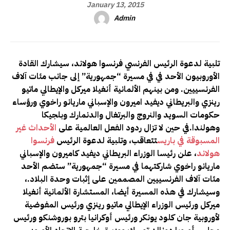
January 13, 2015
Admin
تلبية لدعوة الرئيس الفرنسي فرنسوا هولاند، سيشارك القادة
الأوروبيون الأحد في في مسيرة “جمهورية” إلى جانب مئات آلاف
الفرنسييين. ومن بينهم الألمانية أنغيلا ميركل والإيطالي ماتيو
رينزي والبريطاني ديفيد اميرون والإسباني ماريانو راخوي ورؤساء
حكومات السويد والنروج والبرتغال والدنمارك وبلجيكا
وهولندا
.
في حين لا تزال ردود الفعل العالمية على
الأحداث غير
المسبوقة في باريس
تتعاقب، وتلبية لدعوة الرئيس
فرنسوا
هولاند
، علن رئيسا الوزراء البريطاني ديفيد كاميرون والإسباني
ماريانو راخوي شاركتهما في مسيرة “جمهورية” ستضم الأحد
مئات آلاف الفرنسييين المصممين على إثبات وحدة البلاد
.
،
وسيشارك في هذه المسيرة أيضا، المستشارة الألمانية أنغيلا
ميركل ورئيس الوزراء الإيطالي ماتيو رينزي ورئيس المفوضية
لأوروبية جان كلود يونكر ورئيس أوكرانيا بترو بوروشنكو ورئيس