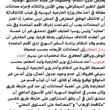
يعترض عليها النظام- وخصوصا من هيئة التنسيق الوطنية
لقوى التغيير الديمقراطي، يومي الإثنين والثلاثاء لإجراء محادثات
مغلقة في أحد مقار وزارة الخارجية الروسية
.
في غياب الائتلاف
!
إلا
أن الائتلاف الوطني المعارض في المنفى ليس حاضرا، إذ اعتبر
أن المحادثات يجب أن تتم تحت إشراف الأمم المتحدة وفي بلد
“محايد
”
وليس روسيا الحليف القوي لدمشق
.
غير أن خمسة
من أعضاء الائتلاف سيشاركون بصفة فردية. ومن المفترض أن
ينضم وفد للنظام برئاسة السفير السوري لدى الأمم المتحدة
بشار الجعفري
إلى المحادثات الأربعاء، بحسب صحيفة
الوطن
.
ويرافق الجعفري ستة شخصيات من بينهم
أحمد
عرنوس
، أحد مستشاري وزير الخارجية وليد المعلم، بحسب
الصحيفة القريبة من النظام
.
وأشار وزير الخارجية الروسية
سيرغي لافروف إلى عدم وجود جدول أعمال، وإلى أنه من غير
المتوقع توقيع وثيقة أو اتفاق. كما أن غياب قسم من
المعارضة يقلل من أهمية المحادثات إلى حد كبير
.
خارطة طريق
وكان مصدر في الحكومة السورية أعلن الأسبوع الماضي أن
دمشق تأمل في أن يتفق المشاركون على خارطة طريق تتضمن
“مكافحة الإرهاب
”
و”المصالحة على المستوى المحلي”