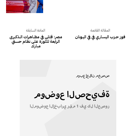
المقالة القادمة
المادة السابقة
فوز حـــزب اليساري في في اليـونان
مصر: قتلى في مظـــاهرات الــذكـــرى
الرابعة للثورة على نظام حسني
مبارك