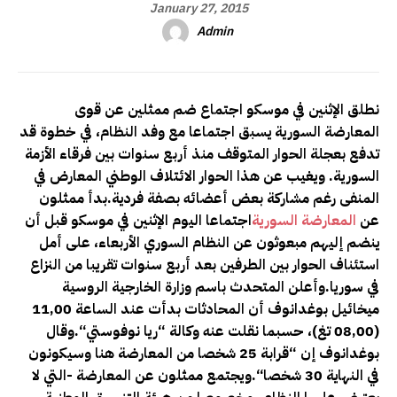
January 27, 2015
Admin
نطلق الإثنين في موسكو اجتماع ضم ممثلين عن قوى
المعارضة السورية يسبق اجتماعا مع وفد النظام، في خطوة قد
تدفع بعجلة الحوار المتوقف منذ أربع سنوات بين فرقاء الأزمة
السورية. ويغيب عن هذا الحوار الائتلاف الوطني المعارض في
المنفى رغم مشاركة بعض أعضائه بصفة فردية
.
بدأ ممثلون
عن
المعارضة السورية
اجتماعا اليوم الإثنين في موسكو قبل أن
ينضم إليهم مبعوثون عن النظام السوري الأربعاء، على أمل
استئناف الحوار بين الطرفين بعد أربع سنوات تقريبا من النزاع
في سوريا
.
وأعلن المتحدث باسم وزارة الخارجية الروسية
ميخائيل بوغدانوف أن المحادثات بدأت عند الساعة 11,00
(08,00 تغ)، حسبما نقلت عنه وكالة “ريا نوفوستي
“.
وقال
بوغدانوف إن “قرابة 25 شخصا من المعارضة هنا وسيكونون
في النهاية 30 شخصا
“.
ويجتمع ممثلون عن المعارضة -التي لا