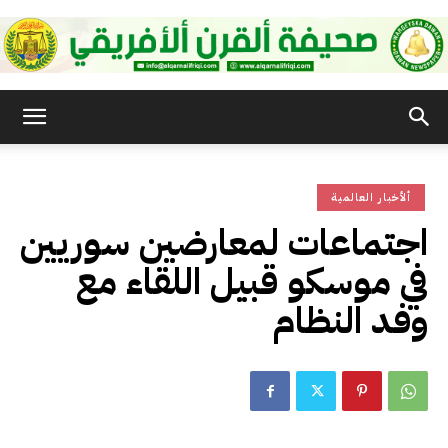
صحيفة
ألأخبار العالمية
القرن
اجتماعات لمعارضين سوريين
في موسكو قبيل اللقاء مع
الأفريقي
وفد النظام