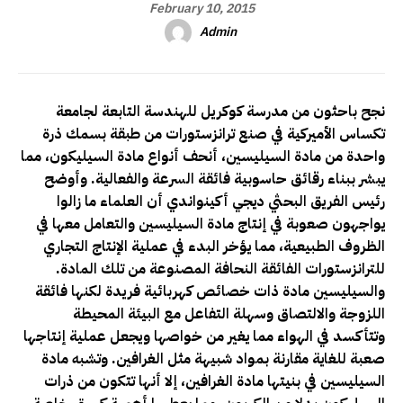
February 10, 2015
Admin
نجح باحثون من مدرسة كوكريل للهندسة التابعة لجامعة
تكساس الأميركية في صنع ترانزستورات من طبقة بسمك ذرة
واحدة من مادة السيليسين، أنحف أنواع مادة السيليكون، مما
يبشر ببناء رقائق حاسوبية فائقة السرعة والفعالية. وأوضح
رئيس الفريق البحثي ديجي أكينواندي أن العلماء ما زالوا
يواجهون صعوبة في إنتاج مادة السيليسين والتعامل معها في
الظروف الطبيعية، مما يؤخر البدء في عملية الإنتاج التجاري
للترانزستورات الفائقة النحافة المصنوعة من تلك المادة.
والسيليسين مادة ذات خصائص كهربائية فريدة لكنها فائقة
اللزوجة والالتصاق وسهلة التفاعل مع البيئة المحيطة
وتتأكسد في الهواء مما يغير من خواصها ويجعل عملية إنتاجها
صعبة للغاية مقارنة بمواد شبيهة مثل الغرافين. وتشبه مادة
السيليسين في بنيتها مادة الغرافين، إلا أنها تتكون من ذرات