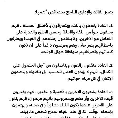
يتميز القائد والإداري الناجح بخصائص أهمها:
1. القادة يتصفون بالثقة ويتصرفون بالأخلاق الحسنة.. فهم
يخلقون جواً من الثقة والأمانة وحسن الخلق والقدرة على
التعامل مع الآخرين، ولا ينتقدون زملاءهم في الغيب! ويعترفون
بأخطائهم بصراحة.. وهم يحرصون دائماً على أن تكون
كلماتهم وتصرفاتهم متوافقة طوال الوقت.
2. القادة متقنون رائعون ويناضلون من أجل الحصول على
الكمال.. فهم لا يؤدون العمل فحسب، بل يتقنونه وينشدون
الإتقان في كل مهام حياتهم.
3. القادة يشعرون الآخرين بالأهمية والتقدير.. فهم يقدرون
قيمة الآخرين وآراءهم ويشعرونهم بأنهم مهمون، فهم يثنون
على الآخرين عندما يكون الثناء مطلوباً وفي محله، ويهتمون
بإعطاء الوقت الكافي عند القيام بمدح شخص ما، بينما