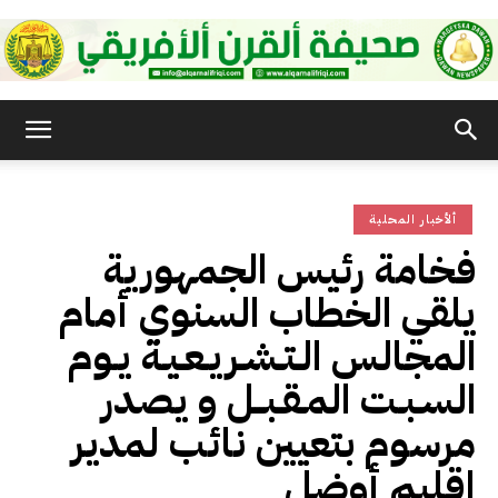
صحيفة
ألأخبار المحلية
القرن
فخامة رئيس الجمهورية
يلقي الخطاب السنوي أمام
الأفريقي
المجالس الـتـشـريـعـيـة يـوم
السـبـت المـقـبــل و يصدر
مرسوم بتعيين نائب لمدير
إقليم أوضل