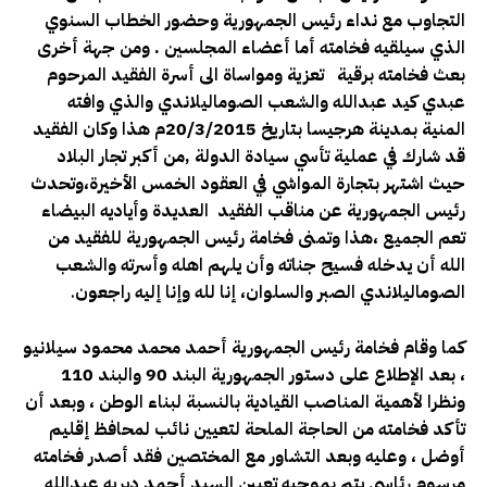
التجاوب مع نداء رئيس الجمهورية وحضور الخطاب السنوي
الذي سيلقيه فخامته أما أعضاء المجلسين .
ومن جهة أخرى
بعث فخامته برقية تعزية ومواساة الى أسرة الفقيد المرحوم
عبدي كيد عبدالله والشعب الصوماليلاندي والذي وافته
المنية بمدينة هرجيسا بتاريخ 20/3/2015م هذا وكان الفقيد
قد شارك في عملية تأسي سيادة الدولة ,من أكبر تجار البلاد
حيث اشتهر بتجارة المواشي في العقود الخمس الأخيرة،وتحدث
رئيس الجمهورية عن مناقب الفقيد العديدة وأياديه البيضاء
تعم الجميع ،هذا وتمنى فخامة رئيس الجمهورية للفقيد من
الله أن يدخله فسيح جناته وأن يلهم اهله وأسرته والشعب
الصوماليلاندي الصبر والسلوان، إنا لله وإنا إليه راجعون
.
كما و
قام فخامة رئيس الجمهورية أحمد محمد محمود سيلانيو
، بعد الإطلاع على دستور الجمهورية البند 90 والبند 110
ونظرا لأهمية المناصب القيادية بالنسبة لبناء الوطن ، وبعد أن
تأكد فخامته من الحاجة الملحة لتعيين نائب لمحافظ إقليم
أوضل ، وعليه وبعد التشاور مع المختصين فقد أصدر فخامته
مرسوم رئاسي يتم بموجبه تعيين السيد أحمد ديريه عبدالله