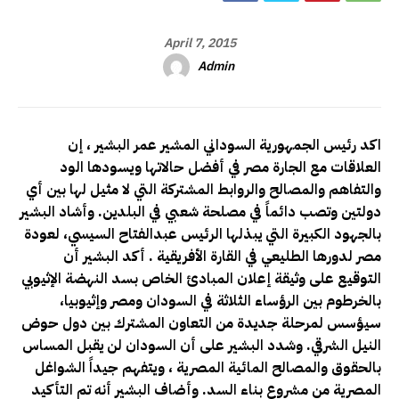
April 7, 2015
Admin
اكد رئيس الجمهورية السوداني المشير عمر البشير ، إن
العلاقات مع الجارة مصر في أفضل حالاتها ويسودها الود
والتفاهم والمصالح والروابط المشتركة التي لا مثيل لها بين أي
دولتين وتصب دائماً في مصلحة شعبي في البلدين. وأشاد البشير
بالجهود الكبيرة التي يبذلها الرئيس عبدالفتاح السيسي، لعودة
مصر لدورها الطليعي في القارة الأفريقية . أكد البشير أن
التوقيع على وثيقة إعلان المبادئ الخاص بسد النهضة الإثيوبي
بالخرطوم بين الرؤساء الثلاثة في السودان ومصر وإثيوبيا،
سيؤسس لمرحلة جديدة من التعاون المشترك بين دول حوض
النيل الشرقي. وشدد البشير على أن السودان لن يقبل المساس
بالحقوق والمصالح المائية المصرية ، ويتفهم جيداً الشواغل
المصرية من مشروع بناء السد. وأضاف البشير أنه تم التأكيد