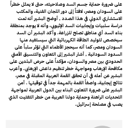
على ضرورة حماية جسم السد وصلاحيته، حتى لا يمثل خطراً
على السودان ومصر، لافتاً إلى دور اللجان الفنية، والمكتب
الاستشاري الدولي في هذا الصدد , أوضح البشير أنه تمت
دراسة سلبيات وإيجابيات السد الإثيوبي، وأنه لا يوجد بمنطقة
بناء السد أي مناطق تصلح للزراعة. وأكد البشير أن السد
سيخصص لتوليد الطاقة الكهربائية التي سيستفيد منها
السودان ومصر، كما أنه سيحجز الأطماء التي تؤثر سلباً على
السدود السودانية , أشار البشير إلى التعاون والتنسيق الأمني
الحدودي بين مصر والسودان، مؤكداً على حرص البلدين على
مكافحة الإرهاب ومواجهة خطر تنظيم داعش الإرهابي. وأعرب
البشير عن أمله في أن تحقق القمة العربية المقبلة في مصر،
نتائج إيجابية، واصفاً القمة بالمهمة جداً في توقيتها . أمن
البشير على ضرورة التعاون البناء بين الدول العربية لمواجهة
التحديات الراهنة وحماية دولنا العربية من خطر التفتيت الذي
يصب في مصلحة إسرائيل.