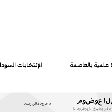
 عـلمية بالعاصمة
الإنـتـخـابـات السـ