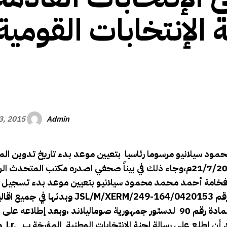
 الإنتخابات القومية
الأفريقي
Admin
13, 2015
د سيلانيو مرسوما رئاسيا بتعيين موعد بدء تاريخ تدوين الم
الإنتخابات الرئاسية القادمة في البلاد والذي سيكون بتاريخ 21/7/2015م،وجاء ذلك في بيناً صحفي اصدره مكتب الم
ية فخامة أحمد مـحمد محمود سيلانيو بتعيين موعد بدء تسجيل
في الإنتخابات الرئاسية والتشريعية في البلاد في مرسوم رئاسي رقم JSL/M/XERM/249-164/0420153 وبدئها في 
والمقاطعات جمهورية صوماليلاند،بعد إطلاع فخامته على المادة رقم 90 لدستور جمهورية صوماليلاند ،وبعد إ
 أن إطلع على رسالة لجنة الإنتخابات الوطنية المؤرخة ب
و