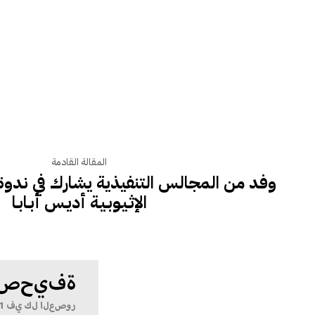
المقالة القادمة
وفد من المجالس التنفيذية يشارك في ندوة
الإثـيـوبـيـة أديـس أبـابـا