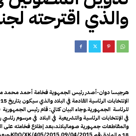
والذي اقترحته لجنة
هرجيسا دوان-أصدر رئيس الجمهوية فخامة أحمد مـحمد محمو
للرئاسة الجمهورية.وجاء البيان كتالي: قام رئيس الجمهور
18 و المادة رقم Lr.
KDQ/XK/405/2015,09/04/2015
،وبعد