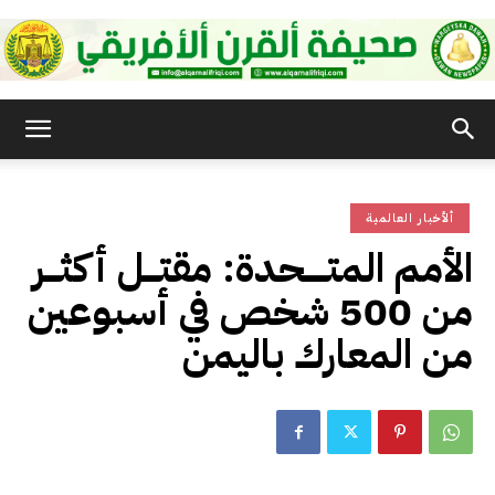
صحيفة
ألأخبار العالمية
القرن
الأمم المتـــــحدة: مقتـــل أكثـــر
من 500 شخص في أسبوعين
الأفريقي
من المعارك باليمن