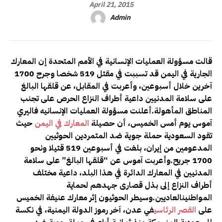
April 21, 2015
Admin
قالت مسؤولة العمليات الإنسانية في الأمم المتحدة إن المعارك
الجارية في اليمن قد تسببت في مقتل 519 شخصا وجرح 1700
آخرين خلال أسبوعين، وأعربت في المقابل، عن قلقها البالغ
على سلامة المدنيين داعية أطراف النزاع الحرص على تجنب
المناطق المأهولة
.
أعلنت مسؤولة العمليات الإنسانيه فاليري
آموس يوم أمس الخميس، أن حصيلة
المعارك في اليمن
حيث
تقود السعودية حملة جوية ضد المتمردين الحوثيين
المدعومين من إيران، بلغت في أسبوعين 519 قتيلا ونحو
1700 جريح
.
وأعربت آموس عن “قلقها البالغ” على سلامة
المدنيين في المعارك الدائرة في هذا البلد، داعية مختلف
أطراف النزاع إلى بذل قصارى جهدهم لحماية
المواطنينالعاديين
.
وسيطر الحوثيون إثر معارك عنيفة الخميس
على
القصر الرئاسي
في عدن، آخر رموز الدولة اليمنية، في نكسة