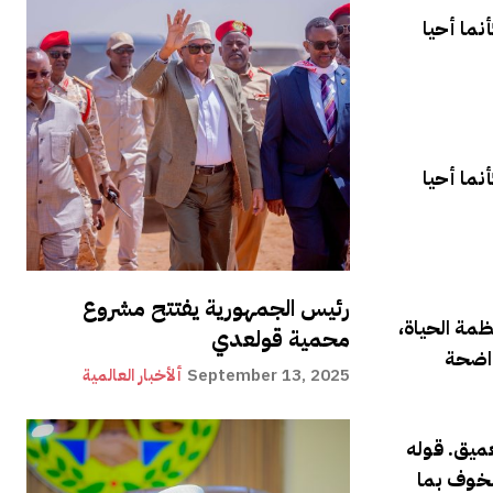
نما أحيا
نما أحيا
رئيس الجمهورية يفتتح مشروع
مة الحياة،
محمية قولعدي
واضحة
September 13, 2025
ألأخبار العالمية
عميق. قوله
الخوف بما