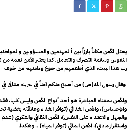
يحتل الأمن مكاناً بارزاً بين أ لمهتمين والمسؤولين والمواطني
النفوس وسلامة التصرف والتعامل. كما يعتبر الأمن نعمة من نعم
رب هذا البيت، الذي أطعمهم من جوع وءامنهم من خوف
وقال رسول الله(ص) من أصبح منكم آمناً في سربه، معافى في 
والأمن بمعناه المباشرة هو أحد أنواع الأمن وليس كلها، فقد ب
والإحساس)، والأمن الغذائي (توافر الغذاء وعلاقته بقضية تح
والجهل والاعتداء على النفس)، الأمن الثقافي والفكري (عدم
واستقرار مادي)، الأمن المائي (توفر المياه) .. وهكذا
.