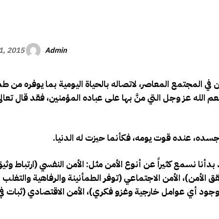
الأفريقي
Admin
21, 2015
ن في المجتمع المعاصر، لاتصاله بالحياة اليومية بما يوفره من طم
 الله عز وجل التي منَّ بها على عباده المؤمنين، فقد قال تعالى
جسده، عنده قوت يومه، فكأنما حيزت له الدنيا.
دأنا نسمع كثيراً عن أنوع الأمن مثل: الأمن النفسي (ارتباط وثي
قق الأمن)، الأمن الاجتماعي (توفر الطمأنينة والرفاهية والتغل
 وجود أي عوامل خارجية وغزو فكري)، الأمن الاقتصادي (ثبات ف