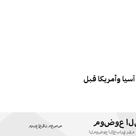
ا وأمـريـكا قـبـل