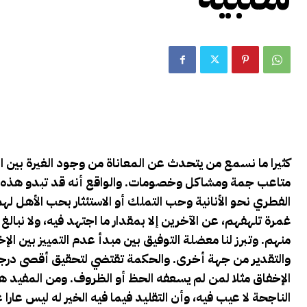
كثيرا ما نسمع من يتحدث عن المعاناة من وجود الغيرة بين ا
متاعب جمة ومشاكل وخصومات. والواقع أنه قد تبدو هذه الغ
الفطري نحو الأنانية وحب التملك أو الاستئثار بحب الأهل لهم.
غمرة تلهفهم، عن الآخرين إلا بمقدار ما اجتهد فيه، ولا نبالغ
منهم. وتبرز لنا معضلة التوفيق بين مبدأ عدم التمييز بين 
والتقدير من جهة أخرى. والحكمة تقتضي لتحقيق أقصى درج
الإخفاق مثلا لمن لم يسعفه الحظ أو الظروف. ومن المفيد هن
الناجحة لا عيب فيه، وأن التقليد فيما فيه الخير له ليس عارا ع