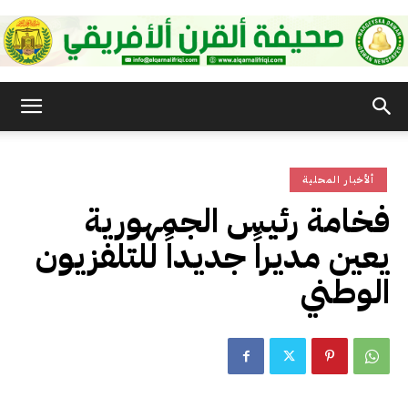
صحيفة
ألأخبار المحلية
القرن
فخامة رئيس الجمهورية
يعين مديراً جديداً للتلفزيون
الأفريقي
الوطني