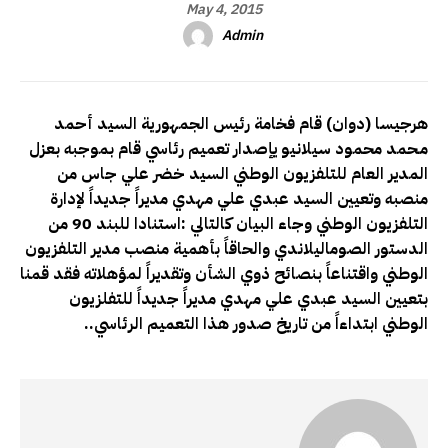
May 4, 2015
Admin
هرجيسا (دوان) قام فخامة رئيس الجمهورية السيد أحمد
مـحمد محمود سيلانيو يإصدار تعميم رئاسي قام بموجبه بعزل
المدير العام للتلفزيون الوطني السيد خضر علي جاس من
منصبه وتعيين السيد عبدي علي مهدي مديراً جديداً لإدارة
التلفزيون الوطني وجاء البيان كالتالي :استنادا للبند 90 من
الدستور الصوماليلاندي والحاقاً بأهمية منصب مدير التلفزيون
الوطني واقتناعاً بنصائح ذوي الشأن وتقديراً لمؤهلاته فقد قمنا
بتعيين السيد عبدي علي مهدي مديراً جديداً للتفلزيون
الوطني ابتداءاً من تاريخ صدور هذا التعميم الرئاسي..