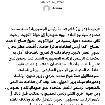
March 16, 2016
Admin
هرجيسا (دوان ) غادر فخامة رئيس الجمهورية أحمد محمد
محمود سيلانيو البلاد اليوم متوجهاً إلى دولة الكويت , حيث
تلقى فخامته دعوة رسمية من أميرالكويت الشيخ صباح الأحمد
الصباح , كما أرسل لفخامته طائرة خاصة , أقلعت مطار عجال
الدولي عصر الاثنين. وجاء ذلك في تصريح للصحافة أدلى به
المتحدث الرسمي لرئاسة الجمهورية السيد عبدالرحمن شيخ
علمي فاهية .وأضاف سعادته أن هدف الزيارة هو تقوية
العلاقات المتينة بين البلدين الشقيقين , ورافق فخامته
السيدةالأولى آمنة شيخ محمد جردي , وزير شئون الرئاسة
ومديرعام ميناء بربرا الدولي . هذا وقد كان فخامته قد التقى
بالمبعوث الرسمي للأمم المتحدة لدى صوماليلاند والصومال ،
ومن جهة أخرى التقى رئيس الجمهورية بمكتب قبل ذلك في
القصر الرئاسة بمسؤولي الجهاز القضائي بالبلاد وهدف اللقاء