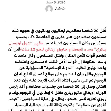
July 5, 2016
Admin
قُتل 20 شخصا معظمهم ايطاليون ويابانيون في هجوم شنه
مسلحون متشددون على مقهى في العاصمة دكا، بحسب
مسؤولين
.وكان المسلحون قد اقتحموا
مقهى “هولي ارتيسان
بيكري” مساء الجمعة واحتجزوا رهائن لنحو 12 ساعة
قبل أن
تقتحم قوات الأمن المكان وتقتل المسلحين
.وقال متحدث
باسم الحكومة إن قوات الأمن قتلت 6 مسلحين واعتقلت
واحدا
.وتبنى تنظيم “الدولة الإسلامية” المسؤولية عن
الهجوم
.وقال بيان للتنظيم على موقع أعماق التابع له إن
الهجوم تم على مقهى اعتاد الأجانب التردد عليه وإن عدد
القتلى وصل إلى 20 شخصا من جنسيات مختلفة
.
وأكد رئيس
الوزراء الإيطالي ماتيو رينزي مقتل 9 إيطاليين في الهجوم
.
وقدم
رينزي تعازيه لأسر الضحايا. وقال، في إشارة للمهاجمين، “قيمنا
أقوى من حمقهم
“.
وذكرت وكالة الأنباء الايطالية الرسمية