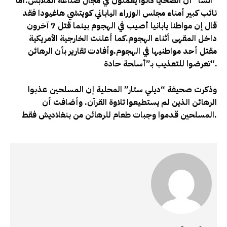
“انسا” أن الضحايا كانوا يعملون في مجال صناعة الملابس
.
أما
نائب كبير أمناء مجلس الوزراء الياباني كويتشي هاغيودا فقد
قال إن مواطنا يابانيا أصيب في الهجوم بينما قتل 7 آخرون
داخل المقهى أثناء الهجوم
.
كما أعلنت الخارجية الأمريكية
مقتل أحد مواطنيها في الهجوم
.
وأفادت تقارير بأن الرهائن
“.
تعرضوا للتعذيب بـ”أسلحة حادة
وذكرت صحيفة “ديلي ستار” المحلية إن المسلحين عذبوا
الرهائن الذين لم يستطيعوا تلاوة القرآن. وأضافت أن
.
المسلحين قدموا وجبات طعام للرهائن من بنغلاديش فقط