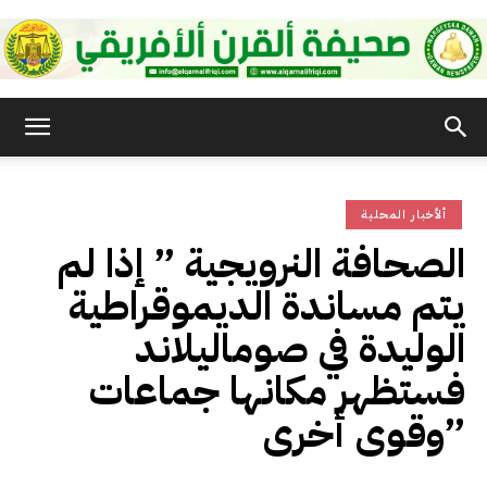
صحيفة
ألأخبار المحلية
القرن
الصحافة النرويجية ” إذا لم
يتم مساندة الديموقراطية
الأفريقي
الوليدة في صوماليلاند
فستظهر مكانها جماعات
وقوى أخرى”