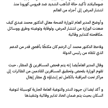
صوماليلاند تأكيد حالة التأهب الشديد ضد فيروس كورونا منذ
انتشار المرض إلى أجزاء من العالم
وأوضح المدير العام للوزارة الصحة معالي الدكتور محمد عبدي كيف
صعدت الوزارة من انتشار المرض، ولوقاية وتوعيته وطرق ووسائل
مكافحته كتدابير وقائية.
ولاحظ الدكتور محمد أن الزخم كان مكتظًا بأقصى قدر من الدعم
الذي تلقاه من رئيس الدولة
وقال المدير العامأيضا إنه يتم فحص المسافرين في المطار ، حيث
تقوم الوزارة بفحص وتحقيق المسافرين القادمين من الطائرات إلى
مراكز تحت المراقبة بالكامل تم إنشاؤه في مطار إيغال
و أكد ايضا ان جهود النشر والتوعية العامة الجارية كوسيلة لتوعية
السكان بحيث يتم ضمان اتخاذ تدابير وقائية وتنفيذها