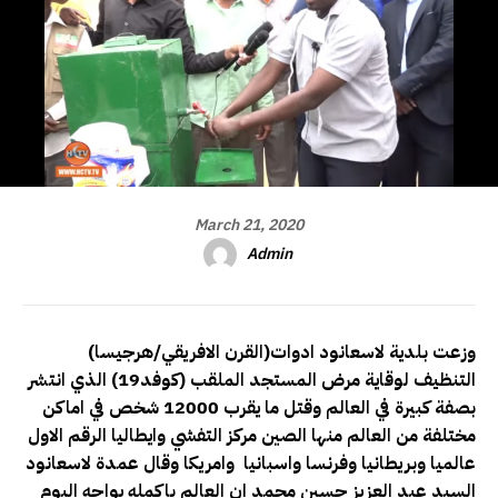
March 21, 2020
Admin
(القرن الافريقي/هرجيسا)وزعت بلدية لاسعانود ادوات
التنظيف لوقاية مرض المستجد الملقب (كوفد19) الذي انتشر
بصفة كبيرة في العالم وقتل ما يقرب 12000 شخص في اماكن
مختلفة من العالم منها الصين مركز التفشي وايطاليا الرقم الاول
عالميا وبريطانيا وفرنسا واسبانيا وامريكا وقال عمدة لاسعانود
السيد عبد العزيز حسين محمد ان العالم باكمله يواجه اليوم