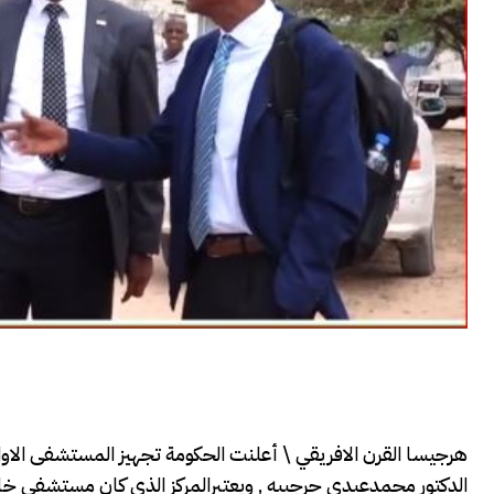
هرجيسا القرن الافريقي \ أعلنت الحكومة تجهيز المستشفى الاول 
الدكتور محمدعبدي حرجييه , ويعتبرالمركز الذي كان مستشفى خ