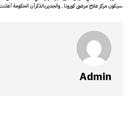
سيكون مركز علاج مرضى كورونا , والجديربالذكرأن الحكومة أعلنت ظهورأول حالتين ايجابيتين لفيروس كورونا في صوماليلاند.
Admin