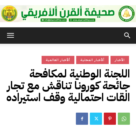
صحيفة
الأخبار
ألأخبار المحلية
ألأخبار العالمية
القرن
اللجنة الوطنية لمكافحة
جائحة كورونا تناقش مع تجار
الأفريقي
القات احتمالية وقف استيراده