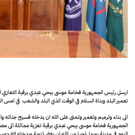
ارسل رئيس الجمهورية فخامة موسى بيحي عبدي برقية التعازي 
تعمير البلد وبناة السلام في الوقت الذي البلد والشعب في امس ا
الى بناء وترميم وتعمير وتمنى على الله ان يدخله فسيح جناته و
الجمهورية فخامة موسى بيحي عبدي برقية تعزية مماثلة الى مصطفى 
اليوم في مدينة بورما راجيا من الله ان يغفر ذنوبة ويدخله الفر