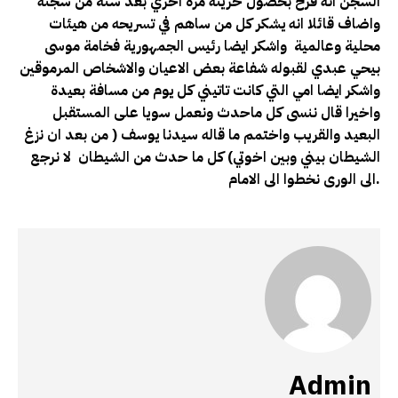
السجن انه فرح بحصول حريته مرة اخري بعد سنة من سجنه
واضاف قائلا انه يشكر كل من ساهم في تسريحه من هيئات
محلية وعالمية واشكر ايضا رئيس الجمهورية فخامة موسى
بيحي عبدي لقبوله شفاعة بعض الاعيان والاشخاص المرموقين
واشكر ايضا امي التي كانت تاتيني كل يوم من مسافة بعيدة
واخيرا قال ننسى كل ماحدث ونعمل سويا على المستقبل
البعيد والقريب واختمم ما قاله سيدنا يوسف ( من بعد ان نزغ
الشيطان بيني وبين اخوتي) كل ما حدث من الشيطان لا نرجع
الى الورى نخطوا الى الامام.
Admin