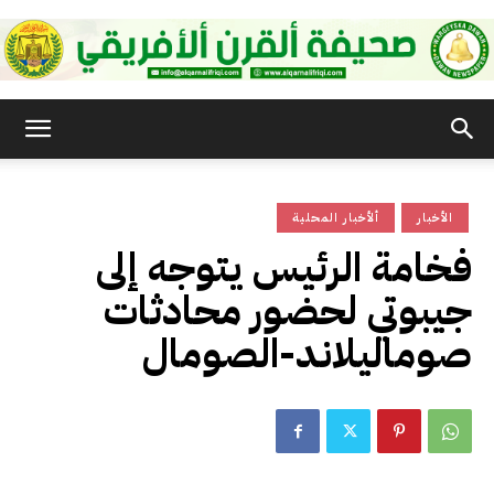
صحيفة
الأخبار
ألأخبار المحلية
القرن
فخامة الرئيس يتوجه إلى
جيبوتي لحضور محادثات
الأفريقي
صوماليلاند-الصومال