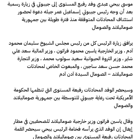
موسى بيحي عبدي وفد رفيع المستوى إلى جيبوتي في زيارة رسمية
بعد أن وجه رئيس جيبوتي إسماعيل عمر جيله دعوة لحضور
استئناف المحادثات المتوقفة منذ فترة طويلة بين جمهورية
صوماليلاند والصومال
يرافق زيارة الرئيس كل من رئيس مجلس الشيوخ سليمان محمود
آدم ، وزير الخارجية ياسين محمود فراتون ، وزير المالية سعد علي
شاير ، وزير الثروة الحيوانية سعيد سولوب محمد ، وزير التجارة
محمد حسن سعد ساجين ، والمبعوث الخاص لمحادثات
صوماليلاند – الصومال السيدة آدن آدم
وسيحضر الوفد المحادثات رفيعة المستوى التي تنظمها الحكومة
الأمريكية تحت رعاية جيبوتي للتوسطة بين جمهورية صوماليلاند
والصومال
وقال ياسين فراتون وزير خارجية صوماليلاند للصحفيين في مطار
إيغال إن الوفد الذي يرأسه فخامة الرئيس بيحي سيحضر القمة
المحادثات رفيعة المستوى بين صوماليلاند والصومال