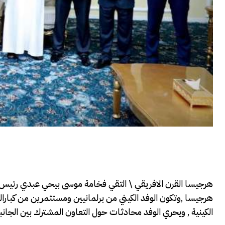
هرجيسا القرن الافريقي \ التقي فخامة موسى بيحي عبدي رئيس ال
هرجيسا ,وتكون الوفد الكيني من برلمانيين ومستثمرين من كبارالتجا
الكينية , ويحري الوفد محادثات حول التعاون المشترك بين الجانبين