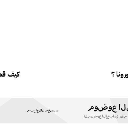
ونا ؟
كيف قض