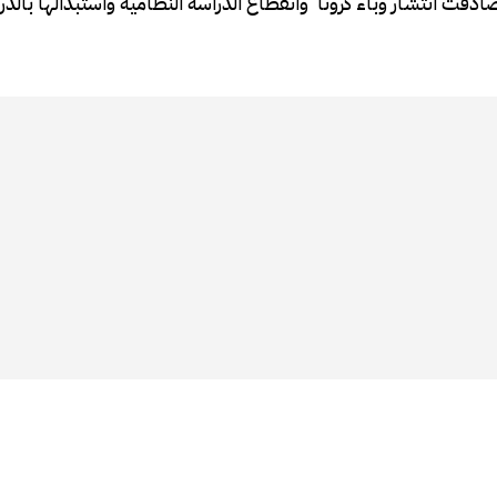
دفت انتشار وباء كرونا وانقطاع الدراسة النظامية واستبدالها بالدر