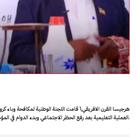
هرجيسا القرن الافريقي\ قامت اللجنة الوطنية لمكافحة وباء ك
العملية التعليمية بعد رفع الحظر الاجتماعي وبدء الدوام في المؤسسات الحكوميةللتأكد من اتباع البروتكولات الخاصة بوباء كرونا المستبد.