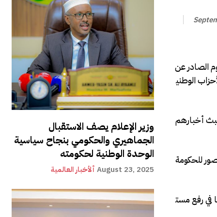
Septem
م الصادر عن
أحزاب الوطني
وأشاد السكرتير الإعلامي للحزب العدالة والتنميةالمعارض يوسف كايسي أن دستور البلاد وقوانينها تمنح أحزاب المعارضة الحق أن تبث أخبارهم
وزير الإعلام يصف الاستقبال
الجماهيري والحكومي بنجاح سياسية
الوحدة الوطنية لحكومته
ور للحكومة
August 23, 2025
ألأخبار العالمية
ا في رفع مست