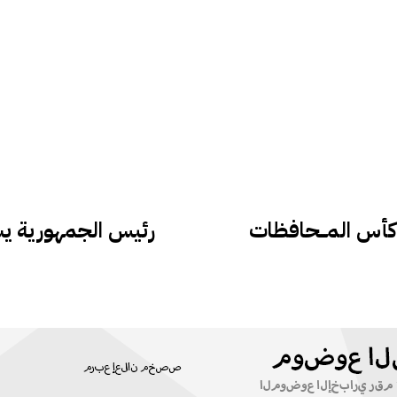
أس المــــحافظات
رئيس الجمهورية يست