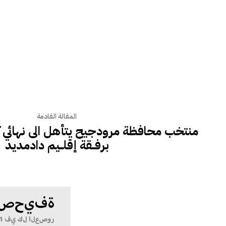
المقالة القادمة
منتخب محافظة مرودجيح يتأهل الى نهائي ك
برفـــقة إقلـــيم دادمديد