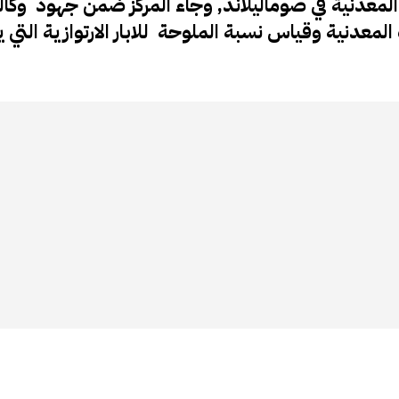
لمعدنية في صوماليلاند, وجاء المركز ضمن جهود وكالة
لمعدنية وقياس نسبة الملوحة للابار الارتوازية التي 