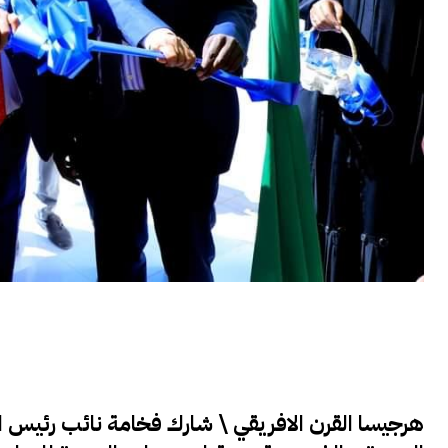
هرجيسا القرن الافريقي \ شارك فخامة نائب رئيس ا