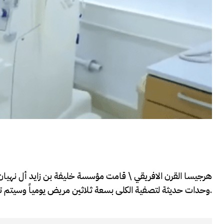
هرجيسا القرن الافريقي \ قامت مؤسسة خليفة بن زايد أل نهيان ا
وحدات حديثة لتصفية الكلى بسعة ثلاثين مريض يومياً وسيتم تركيب الاجهزة وإلحقاها في المؤسسات الصحية والمستشفيات في البلاد.