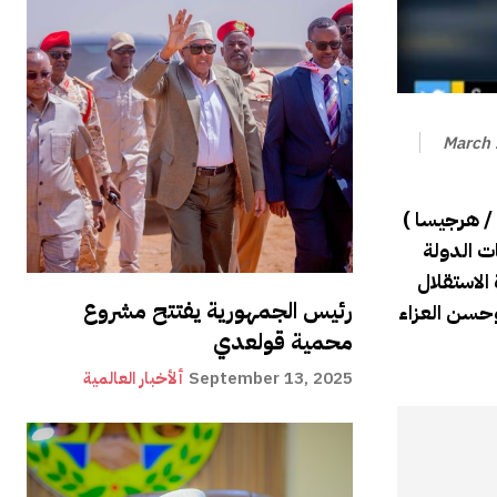
March 
( القرن الافريقي / هرجيسا) أرسل فخامة رئيس الجمهورية موسى بيحي عبدي الشعب والاهالي والاحباب وخاصة مجلس الشيوخ لفقيد
ت الدولة
الاستقلال
رئيس الجمهورية يفتتح مشروع
وحسن العزاء
محمية قولعدي
September 13, 2025
ألأخبار العالمية