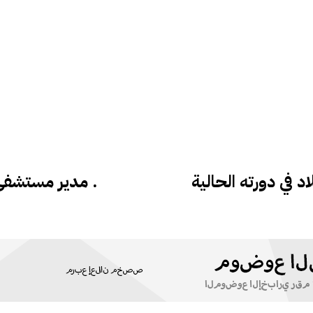
 في دورته الحالية
مدير مستشفى برعوا يحذرالشعب من خطر كوفيد 19 .